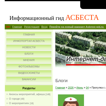
АСБЕСТА
Информационный гид
14+
|
Главная
|
Регистрация
|
Вход
|
Перейти на новый вариант Asbrest-gid.ru
ГЛАВНАЯ
ИНФОПОРТАЛ АСБЕСТА
НОВОСТИ
БЛОГИ
МНЕНИЯ
ФОТОАЛЬБОМЫ
ВИДЕОСЮЖЕТЫ
ВАКАНСИИ
Блоги
Главная
»
2026
»
Июнь
»
04
» Прогулка с
Разделы
Анонсы мероприятий, афиша
[148]
О городе
[40]
О мероприятиях
[16]