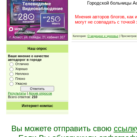
Городской больницы А
Мнения авторов блогов, как 
могут не совпадать с точкой
Категория:
О медицине и здоровье
| Просмотров:
Наш опрос
Ваше мнение о качестве
автодорог в городе
Отлично
Хорошо
Неплохо
Плохо
Ужасно
Результаты
|
Архив опросов
Всего ответов:
210
Интернет-компас
Вы можете отправить свою
ссылк