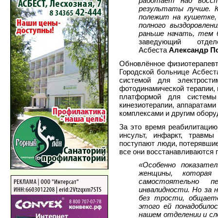
работает над восст
результаты лучше. К
полежит на кушетке,
полного выздоровлен
раньше начать, тем 
заведующий отде
Асбеста
Александр П
Обновлённое физиотерапевт
Городской больнице Асбест
системой для электрости
фотодинамической терапии, 
платформой для системы 
кинезиотерапии, аппаратами
комплексами и другим обору
За это время реабилитацию
инсульт, инфаркт, травм
поступают люди, потерявшие
все они восстанавливаются 
«Особенно показате
женщины, которая
самостоятельно п
инвалидности. Но за н
без трости, общает
этого ей понадобило
нашем отделении и сл