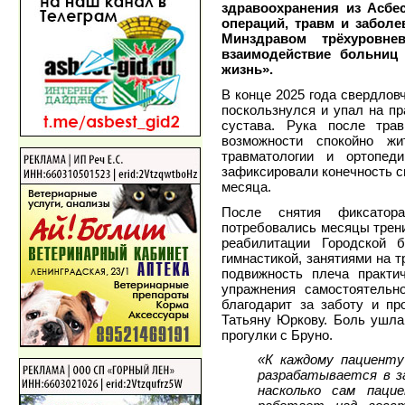
здравоохранения из Асбес
операций, травм и забол
Минздравом трёхуровн
взаимодействие больниц
жизнь».
В конце 2025 года свердлов
поскользнулся и упал на пр
сустава. Рука после тра
возможности спокойно жи
травматологии и ортопе
зафиксировали конечность с
месяца.
После снятия фиксатор
потребовались месяцы трен
реабилитации Городской 
гимнастикой, занятиями на 
подвижность плеча практи
упражнения самостоятельно
благодарит за заботу и п
Татьяну Юркову. Боль ушла
прогулки с Бруно.
«К каждому пациенту
разрабатывается в з
насколько сам паци