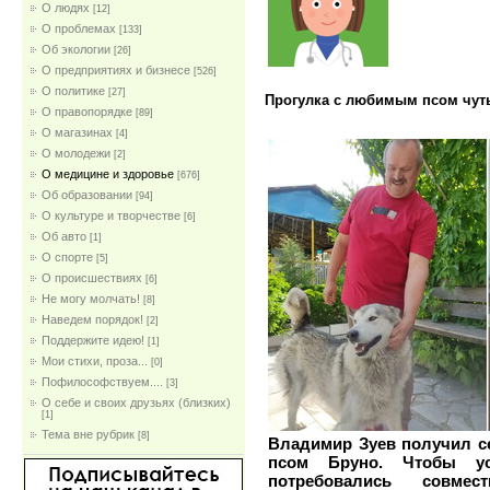
О людях
[12]
О проблемах
[133]
Об экологии
[26]
О предприятиях и бизнесе
[526]
О политике
[27]
Прогулка с любимым псом чуть
О правопорядке
[89]
О магазинах
[4]
О молодежи
[2]
О медицине и здоровье
[676]
Об образовании
[94]
О культуре и творчестве
[6]
Об авто
[1]
О спорте
[5]
О происшествиях
[6]
Не могу молчать!
[8]
Наведем порядок!
[2]
Поддержите идею!
[1]
Мои стихи, проза...
[0]
Пофилософствуем....
[3]
О себе и своих друзьях (близких)
[1]
Тема вне рубрик
[8]
Владимир Зуев получил с
псом Бруно. Чтобы ус
потребовались совме