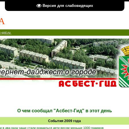
Версия для слабовидящих
А
-gid.ru
О чем сообщал "Асбест-Гид" в этот день
События 2009 года
и в два раза чаще стали рождаться дети весом меньше 1000 граммов