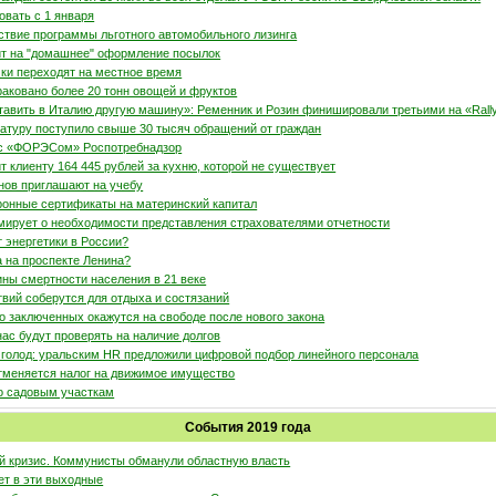
овать с 1 января
ствие программы льготного автомобильного лизинга
ит на "домашнее" оформление посылок
ки переходят на местное время
аковано более 20 тонн овощей и фруктов
авить в Италию другую машину»: Ременник и Розин финишировали третьими на «Rally 
атуру поступило свыше 30 тысяч обращений от граждан
 с «ФОРЭСом» Роспотребнадзор
т клиенту 164 445 рублей за кухню, которой не существует
ов приглашают на учебу
ронные сертификаты на материнский капитал
ирует о необходимости представления страхователями отчетности
т энергетики в России?
а на проспекте Ленина?
ны смертности населения в 21 веке
вий соберутся для отдыха и состязаний
ко заключенных окажутся на свободе после нового закона
нас будут проверять на наличие долгов
 голод: уральским HR предложили цифровой подбор линейного персонала
отменяется налог на движимое имущество
о садовым участкам
События 2019 года
ый кризис. Коммунисты обманули областную власть
ет в эти выходные