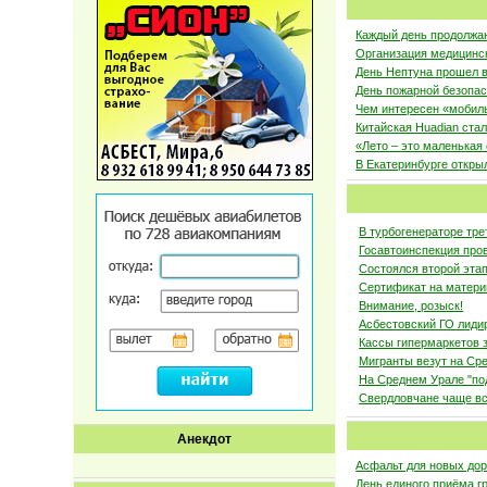
Каждый день продолжаю
Организация медицинс
День Нептуна прошел 
День пожарной безопа
Чем интересен «мобил
Китайская Huadian ста
«Лето – это маленькая
В Екатеринбурге откры
В турбогенераторе тр
Госавтоинспекция про
Состоялся второй этап
Сертификат на матери
Внимание, розыск!
Асбестовский ГО лиди
Кассы гипермаркетов з
Мигранты везут на Ср
На Среднем Урале "по
Свердловчане чаще вс
Анекдот
Асфальт для новых дор
День единого приёма г