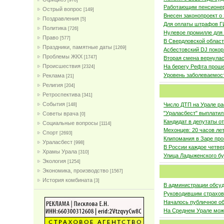
[978]
Работающим пенсионер
Острый вопрос
[149]
Внесен законопроект о
Поздравления
[5]
Для оплаты штрафов Г
Политика
[726]
Нулевое промилле для
Право
[577]
В Свердловской област
Праздники, памятные даты
[1269]
Асбестовский DJ покор
Проблемы ЖКХ
[1747]
Вторая смена вернулас
Проиcшествия
На берегу Рефта проше
[2324]
Уровень заболеваемост
Реклама
[21]
Религия
[204]
Ретроспектива
[341]
События
Число ДТП на Урале рас
[148]
"Ураласбест" выплатил
Советы врача
[0]
Кандидат в депутаты о
Социальные вопросы
[1114]
Мехонцев: 20 часов лет
Спорт
[2693]
Клипомания в Заре про
Ураласбест
[998]
В России каждое четве
Храмы Урала
[310]
Улица Ладыженского б
Экология
[1254]
Экономика, производство
[1567]
История комбината
[3]
В администрации обсуд
Руководившим страхов
Началось публичное об
На Среднем Урале мож