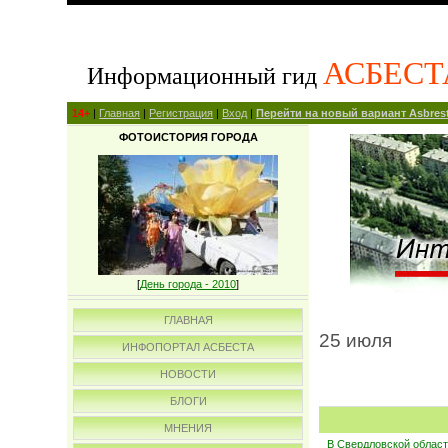
АСБЕСТ
Информационный гид
14+
|
Главная
|
Регистрация
|
Вход
|
Перейти на новый вариант Asbrest
ФОТОИСТОРИЯ ГОРОДА
[
День города - 2010
]
ГЛАВНАЯ
25 июля
ИНФОПОРТАЛ АСБЕСТА
НОВОСТИ
БЛОГИ
МНЕНИЯ
В Свердловской област