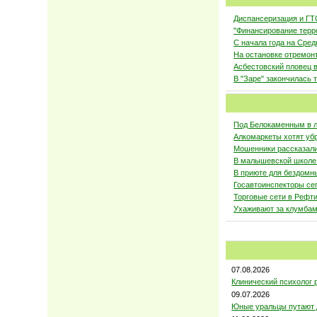
Диспансеризация и ГТ
"Финансирование терр
С начала года на Сре
На остановке отремон
Асбестовский пловец в
В "Заре" закончилась 
Под Белокаменным в л
Алкомаркеты хотят уб
Мошенники рассказали
В малышевской школе
В приюте для бездомн
Госавтоинспекторы се
Торговые сети в Рефт
Ухаживают за клумбам
07.08.2026
Клинический психолог р
09.07.2026
Юные уральцы путают д