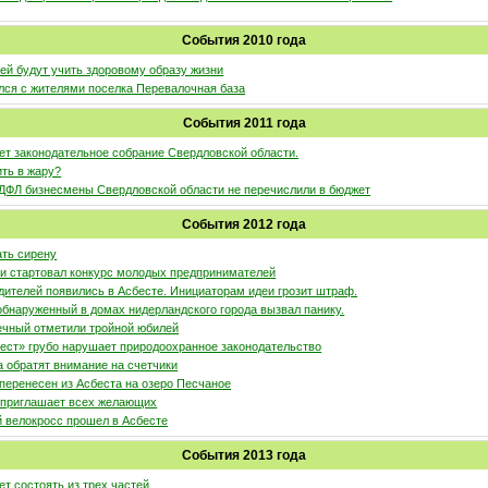
События 2010 года
тей будут учить здоровому образу жизни
лся с жителями поселка Перевалочная база
События 2011 года
ет законодательное собрание Свердловской области.
ить в жару?
НДФЛ бизнесмены Свердловской области не перечислили в бюджет
События 2012 года
ать сирену
ти стартовал конкурс молодых предпринимателей
дителей появились в Асбесте. Инициаторам идеи грозит штраф.
обнаруженный в домах нидерландского города вызвал панику.
ечный отметили тройной юбилей
ест» грубо нарушает природоохранное законодательство
 обратят внимание на счетчики
 перенесен из Асбеста на озеро Песчаное
 приглашает всех желающих
 велокросс прошел в Асбесте
События 2013 года
ет состоять из трех частей