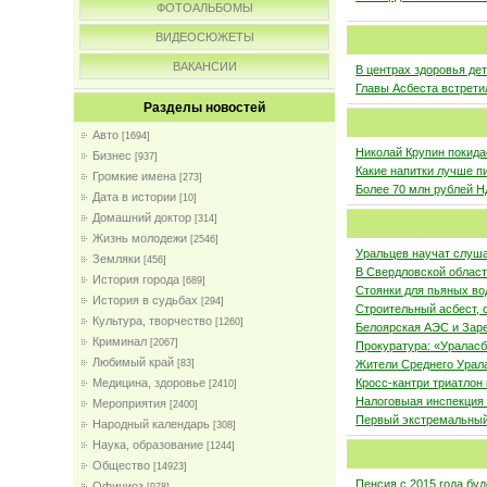
ФОТОАЛЬБОМЫ
ВИДЕОСЮЖЕТЫ
ВАКАНСИИ
В центрах здоровья де
Главы Асбеста встрети
Разделы новостей
Авто
[1694]
Николай Крупин покида
Бизнес
[937]
Какие напитки лучше п
Громкие имена
[273]
Более 70 млн рублей 
Дата в истории
[10]
Домашний доктор
[314]
Жизнь молодежи
[2546]
Уральцев научат слуш
Земляки
[456]
В Свердловской облас
История города
[689]
Стоянки для пьяных во
История в судьбах
[294]
Строительный асбест, 
Культура, творчество
[1260]
Белоярская АЭС и Зар
Криминал
[2067]
Прокуратура: «Ураласб
Любимый край
[83]
Жители Среднего Урала
Медицина, здоровье
Кросс-кантри триатлон
[2410]
Налоговыая инспекция
Мероприятия
[2400]
Первый экстремальный
Народный календарь
[308]
Наука, образование
[1244]
Общество
[14923]
Пенсия с 2015 года буд
Официоз