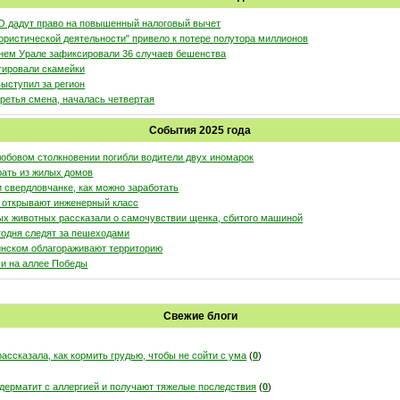
О дадут право на повышенный налоговый вычет
ористической деятельности" привело к потере полутора миллионов
днем Урале зафиксировали 36 случаев бешенства
тировали скамейки
ыступил за регион
третья смена, началась четвертая
События 2025 года
обовом столкновении погибли водители двух иномарок
рать из жилых домов
 свердловчанке, как можно заработать
 открывают инженерный класс
ых животных рассказали о самочувствии щенка, сбитого машиной
годня следят за пешеходами
инском облагораживают территорию
и на аллее Победы
Свежие блоги
ассказала, как кормить грудью, чтобы не сойти с ума
(
0
)
ерматит с аллергией и получают тяжелые последствия
(
0
)