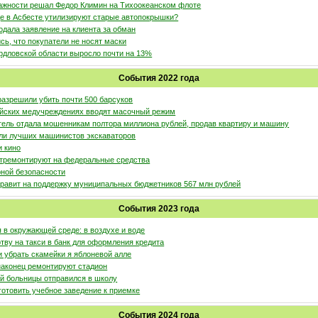
ажности решал Федор Климин на Тихоокеанском флоте
де в Асбесте утилизируют старые автопокрышки?
одала заявление на клиента за обман
ь, что покупатели не носят маски
рдловской области выросло почти на 13%
События 2022 года
разрешили убить почти 500 барсуков
ийских медучреждениях вводят масочный режим
ель отдала мошенникам полтора миллиона рублей, продав квартиру и машину
али лучших машинистов экскаваторов
 кино
тремонтируют на федеральные средства
рной безопасности
равит на поддержку муниципальных бюджетников 567 млн рублей
События 2023 года
я в окружающей среде: в воздухе и воде
тву на такси в банк для оформления кредита
 убрать скамейки я яблоневой алле
аконец ремонтируют стадион
ой больницы отправился в школу
готовить учебное заведение к приемке
События 2024 года