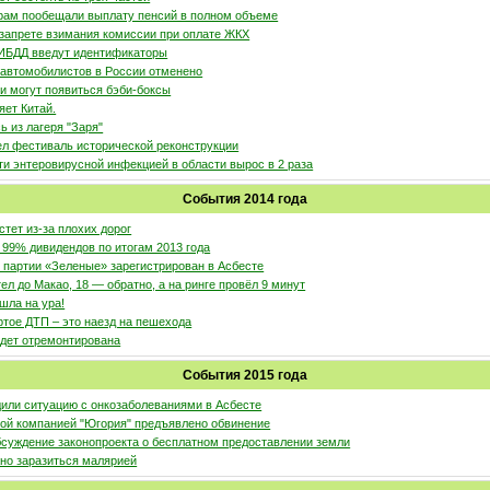
ам пообещали выплату пенсий в полном объеме
 запрете взимания комиссии при оплате ЖКХ
ИБДД введут идентификаторы
 автомобилистов в России отменено
и могут появиться бэби-боксы
яет Китай.
ь из лагеря "Заря"
л фестиваль исторической реконструкции
и энтеровирусной инфекцией в области вырос в 2 раза
События 2014 года
тет из-за плохих дорог
 99% дивидендов по итогам 2013 года
т партии «Зеленые» зарегистрирован в Асбесте
ел до Макао, 18 — обратно, а на ринге провёл 9 минут
шла на ура!
ртое ДТП – это наезд на пешехода
удет отремонтирована
События 2015 года
или ситуацию с онкозаболеваниями в Асбесте
ой компанией "Югория" предъявлено обвинение
суждение законопроекта о бесплатном предоставлении земли
но заразиться малярией