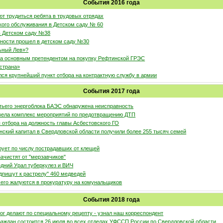
События 2016 года
т трудиться ребята в трудовых отрядах
кого обслуживания в Детском саду № 60
в Детском саду №38
сности прошел в детском саду №30
ьный Лев»?
ла основным претендентом на покупку Рефтинской ГРЭС
 страна»
лся крупнейший пункт отбора на контрактную службу в армии
События 2017 года
етьего энергоблока БАЭС обнаружена неисправность
вела комплекс мероприятий по предотвращению ДТП
 отбора на должность главы Асбестовского ГО
нский капитал в Свердловской области получили более 255 тысяч семей
рует по числу пострадавших от клещей
ачистят от "мерзавчиков"
едний Урал туберкулез и ВИЧ
дпишут к растрелу" 460 медведей
его жалуются в прокуратуру на комунальщиков
События 2018 года
ог делают по специальному рецепту - узнал наш корреспондент
раждан состоится 26 июля во всех отделах УФССП России по Свердловской области