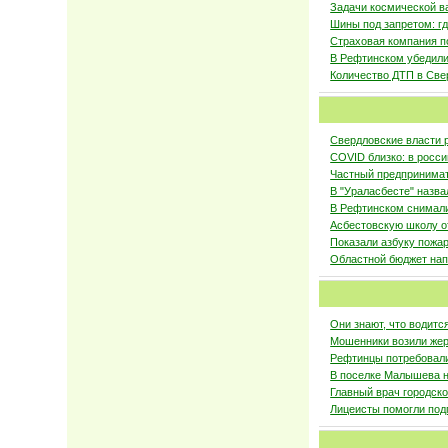
Задачи космической в
Шины под запретом: г
Страховая компания п
В Рефтинском убедилис
Количество ДТП в Све
Свердловские власти 
COVID близко: в росс
Частный предпринимат
В "Ураласбесте" назв
В Рефтинском снимали
Асбестовскую школу о
Показали азбуку пожа
Областной бюджет нап
Они знают, что водитс
Мошенники возили жер
Рефтинцы потребовали
В поселке Малышева н
Главный врач городск
Лицеисты помогли под