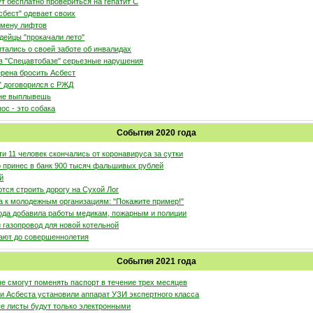
т бесплатно провериться на гепатит С
сбест" одевает своих
смену лифтов
дейцы "прокачали лето"
тались о своей заботе об инвалидах
в "Спецавтобазе" серьезные нарушения
рена бросить Асбест
" договорился с РЖД
 не выплывешь
ос - это собака
События 2020 года
и 11 человек скончались от коронавируса за сутки
 принес в банк 900 тысяч фальшивых рублей
й
тся строить дорогу на Сухой Лог
 к молодежным организациям: "Покажите пример!"
ода добавила работы медикам, пожарным и полиции
 газопровод для новой котельной
ают до совершеннолетия
События 2021 года
не смогут поменять паспорт в течение трех месяцев
и Асбеста установили аппарат УЗИ экспертного класса
ые листы будут только электронными