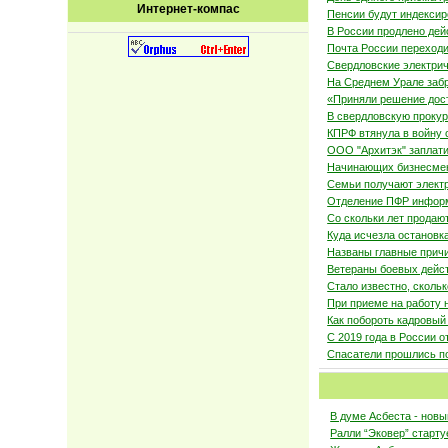
Интернет-компас
Пенсии будут индексир
В России продлено дей
Почта России переход
Свердловские электрич
На Среднем Урале забр
«Приняли решение дост
В свердловскую прокур
КПРФ втянула в войну
ООО "Архитэк" заплати
Начинающих бизнесмен
Семьи получают элект
Отделение ПФР информ
Со скольки лет продаю
Куда исчезла остановк
Названы главные причи
Ветераны боевых дейст
Стало известно, сколь
При приеме на работу 
Как побороть кадровый
С 2019 года в России 
Спасатели прошлись п
В думе Асбеста - нов
Ралли “Эковер” старту