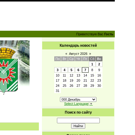
Приветствую Вас
Гость
Календарь новостей
«
Август 2026
»
Пн
Вт
Ср
Чт
Пт
Сб
Вс
1
2
3
4
5
6
7
8
9
10
11
12
13
14
15
16
17
18
19
20
21
22
23
24
25
26
27
28
29
30
31
Select Language
▼
Поиск по сайту