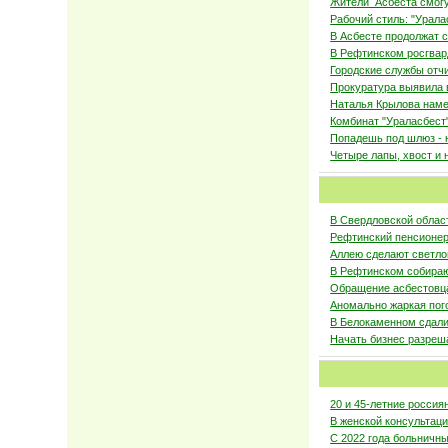
Жители Асбеста смогу
Рабочий стиль: "Урала
В Асбесте продолжат 
В Рефтинском росгвар
Городские службы отчи
Прокуратура выявила 
Наталья Крылова наме
Комбинат "Ураласбест
Попадешь под шлюз -
Четыре лапы, хвост и н
В Свердловской област
Рефтинский пенсионер
Аллею сделают светло
В Рефтинском собираю
Обращение асбестовца
Аномально жаркая пог
В Белокаменном сдали
Начать бизнес разреш
20 и 45-летние россия
В женской консультаци
С 2022 года больничн