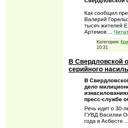
Свердловской 
Как сообщил пре
Валерий Горелых
тысяч жителей Е
Артемов
...
Чита
Категория:
Кр
10:31
В Свердловской о
серийного насил
В Свердловской
дело милицион
изнасилованиях
пресс-службе о
Речь идет о 30-
ГУВД Василии Ос
года в Асбесте
.