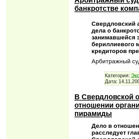
банкротстве комп
Свердловский 
дела о банкрот
занимавшейся 
бериллиевого 
кредиторов пр
Арбитражный су
Категория:
Эко
Дата:
14.11.20
В Свердловской о
отношении орган
пирамиды
Дело в отноше
расследует гла