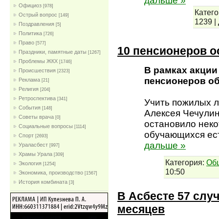
дальше »
Официоз
[978]
Катего
Острый вопрос
[149]
1239
|
Поздравления
[5]
Политика
[726]
Право
[577]
10 пенсионеров 
Праздники, памятные даты
[1267]
Проблемы ЖКХ
[1746]
В рамках акции
Проиcшествия
[2323]
пенсионеров об
Реклама
[21]
Религия
[204]
Ретроспектива
[341]
Учить пожилых л
События
[148]
Алексея Чечулин
Советы врача
[0]
остановило нек
Социальные вопросы
[1114]
обучающихся ест
Спорт
[2693]
дальше »
Ураласбест
[997]
Храмы Урала
[309]
Категория:
Об
Экология
[1254]
10:50
Экономика, производство
[1567]
История комбината
[3]
В Асбесте 57 слу
месяцев