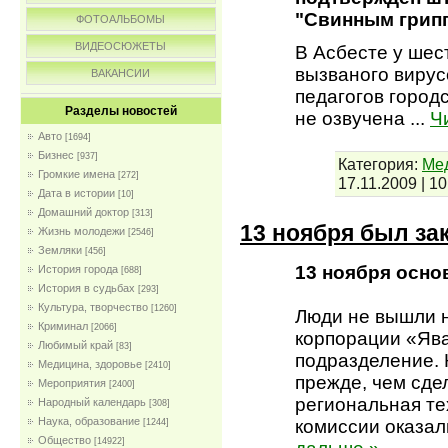
"Свинным грип
ФОТОАЛЬБОМЫ
ВИДЕОСЮЖЕТЫ
В Асбесте у шес
вызваного виру
ВАКАНСИИ
педагогов город
Разделы новостей
не озвучена
...
Ч
Авто
[1694]
Бизнес
[937]
Категория:
Мед
Громкие имена
[272]
17.11.2009
|
10
Дата в истории
[10]
Домашний доктор
[313]
13 ноября был за
Жизнь молодежи
[2546]
Земляки
[456]
13 ноября осно
История города
[688]
История в судьбах
[293]
Культура, творчество
[1260]
Люди не вышли н
Криминал
[2066]
корпорации «Ява
Любимый край
[83]
подразделение. К
Медицина, здоровье
[2410]
прежде, чем сде
Мероприятия
[2400]
региональная те
Народный календарь
[308]
Наука, образование
комиссии оказа
[1244]
Общество
[14922]