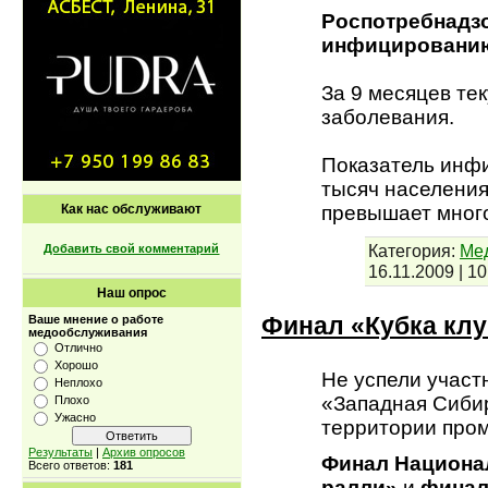
Роспотребнадзо
инфицированию 
За 9 месяцев те
заболевания.
Показатель инфи
тысяч населения
превышает мно
Как нас обслуживают
Категория:
Мед
Добавить свой комментарий
16.11.2009
|
10
Наш опрос
Финал «Кубка клу
Ваше мнение о работе
медообслуживания
Отлично
Хорошо
Не успели участ
Неплохо
«Западная Сибир
Плохо
Ужасно
территории про
Результаты
|
Архив опросов
Финал Национа
Всего ответов:
181
ралли»
и
финал