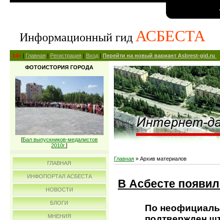
АСБЕСТА
Информационный гид
14+
|
Главная
|
Регистрация
|
Вход
|
Перейти на новый вариант Asbrest-gid.ru
ФОТОИСТОРИЯ ГОРОДА
[
Бал выпускников-медалистов
2010г.
]
Главная
»
Архив материалов
ГЛАВНАЯ
ИНФОПОРТАЛ АСБЕСТА
В Асбесте появи
НОВОСТИ
БЛОГИ
По неофициаль
МНЕНИЯ
подтвержден шт