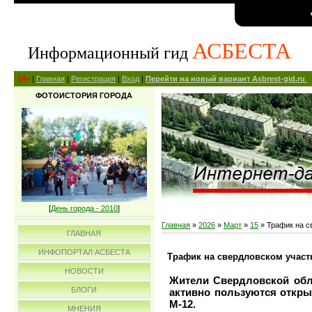
АСБЕСТА
Информационный гид
14+
|
Главная
|
Регистрация
|
Вход
|
Перейти на новый вариант Asbrest-gid.ru
ФОТОИСТОРИЯ ГОРОДА
[
День города - 2010
]
Главная
»
2026
»
Март
»
15
» Трафик на с
ГЛАВНАЯ
ИНФОПОРТАЛ АСБЕСТА
Трафик на свердловском участ
НОВОСТИ
Жители Свердловской обла
БЛОГИ
активно пользуются откр
М-12.
МНЕНИЯ