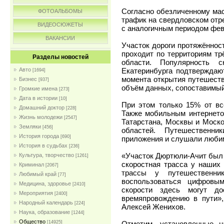
Согласно обезличенному мас
ФОТОАЛЬБОМЫ
трафик на свердловском отр
ВИДЕОСЮЖЕТЫ
с аналогичным периодом фев
ВАКАНСИИ
Участок дороги протяжённос
проходит по территориям тр
Разделы новостей
области. Популярность 
Екатеринбурга подтверждаю
Авто
[1694]
момента открытия путешеств
Бизнес
[937]
объём данных, сопоставимый
Громкие имена
[273]
Дата в истории
[10]
При этом только 15% от вс
Домашний доктор
[228]
Также мобильным интернето
Жизнь молодежи
[2547]
Татарстана, Москвы и Моско
Земляки
[456]
областей. Путешественни
История города
[690]
приложения и слушали люби
История в судьбах
[236]
«Участок Дюртюли-Ачит был 
Культура, творчество
[1261]
скоростная трасса у наших 
Криминал
[2067]
трассы у путешественни
Любимый край
[77]
воспользоваться цифровы
Медицина, здоровье
[2410]
скорости здесь могут до
Мероприятия
[2400]
времяпровождению в пути»
Народный календарь
[224]
Алексей Женихов.
Наука, образование
[1244]
Общество
Отметим, установленные н
[14925]