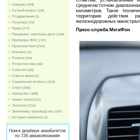
среднечастотном диапазонах
Официоз
[978]
километров. Такое технич
Острый вопрос
[149]
территорию действия р
Поздравления
[5]
железнодорожных магистрал
Политика
[726]
Право
[577]
Пресс-служба МегаФон
Праздники, памятные даты
[1004]
Проблемы ЖКХ
[1747]
Проиcшествия
[2324]
Реклама
[21]
Религия
[204]
Ретроспектива
[342]
События
[148]
Советы врача
[0]
Социальные вопросы
[1114]
Спорт
[2693]
Ураласбест
[998]
Храмы Урала
[221]
Экология
[1254]
Экономика, производство
[1567]
История комбината
[3]