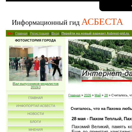
АСБЕСТА
Информационный гид
14+
|
Главная
|
Регистрация
|
Вход
|
Перейти на новый вариант Asbrest-gid.ru
ФОТОИСТОРИЯ ГОРОДА
[
Бал выпускников-медалистов
2010г.
]
Главная
»
2026
»
Май
»
28
» Считалось, ч
ГЛАВНАЯ
ИНФОПОРТАЛ АСБЕСТА
Считалось, что на Пахома люб
НОВОСТИ
28 мая - Пахом Теплый, Па
БЛОГИ
Пахомий Великий, память ко
МНЕНИЯ
Еще до принятия христианс