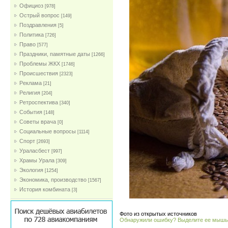
Официоз
[978]
Острый вопрос
[149]
Поздравления
[5]
Политика
[726]
Право
[577]
Праздники, памятные даты
[1266]
Проблемы ЖКХ
[1746]
Проиcшествия
[2323]
Реклама
[21]
Религия
[204]
Ретроспектива
[340]
События
[148]
Советы врача
[0]
Социальные вопросы
[1114]
Спорт
[2693]
Ураласбест
[997]
Храмы Урала
[309]
Экология
[1254]
Экономика, производство
[1567]
История комбината
[3]
Фото из открытых источников
Обнаружили ошибку? Выделите ее мыш