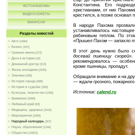
Константина. Его подраз
ФОТОАЛЬБОМЫ
христианами, от них Пахомий
ВИДЕОСЮЖЕТЫ
крестился, а позже основал
ВАКАНСИИ
В народе Пахома прозвали
устанавливалось настоящее
Разделы новостей
рябиновым теплом. По этом
«Пришел Пахом — запахло т
Авто
[1694]
Бизнес
[937]
В этот день нужно было с
Громкие имена
[272]
досевай пшеницу скорей»
.
Дата в истории
[10]
рекомендовалось — особенн
Домашний доктор
[313]
кроме пшеницы, пропадут.
Жизнь молодежи
[2545]
Земляки
Обращали внимание и на дру
[456]
— ждали грозного, пожарного
История города
[688]
История в судьбах
[293]
Источник:
calend.ru
Культура, творчество
[1260]
Криминал
[2066]
Любимый край
[83]
Медицина, здоровье
[2410]
Мероприятия
[2400]
Народный календарь
[307]
Наука, образование
[1244]
Общество
[14922]