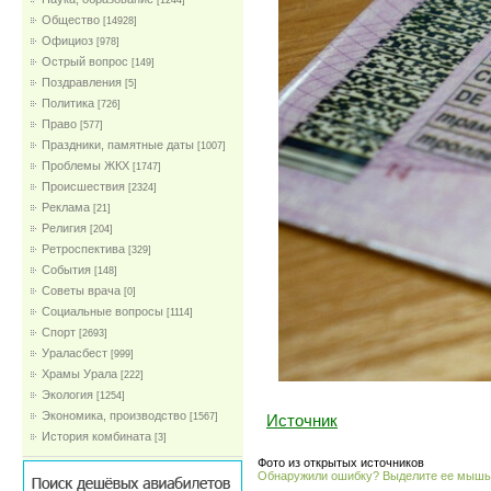
[1244]
Общество
[14928]
Официоз
[978]
Острый вопрос
[149]
Поздравления
[5]
Политика
[726]
Право
[577]
Праздники, памятные даты
[1007]
Проблемы ЖКХ
[1747]
Проиcшествия
[2324]
Реклама
[21]
Религия
[204]
Ретроспектива
[329]
События
[148]
Советы врача
[0]
Социальные вопросы
[1114]
Спорт
[2693]
Ураласбест
[999]
Храмы Урала
[222]
Экология
[1254]
Экономика, производство
[1567]
Источник
История комбината
[3]
Фото из открытых источников
Обнаружили ошибку? Выделите ее мыш