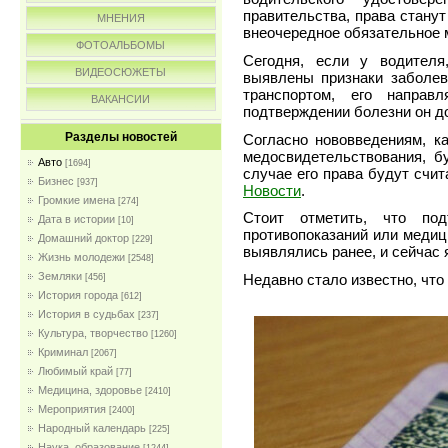
правительства, права стану
МНЕНИЯ
внеочередное обязательное 
ФОТОАЛЬБОМЫ
Сегодня, если у водителя
ВИДЕОСЮЖЕТЫ
выявлены признаки заболев
транспортом, его напра
ВАКАНСИИ
подтверждении болезни он д
Разделы новостей
Согласно нововведениям, к
медосвидетельствования, б
Авто
[1694]
случае его права будут счи
Бизнес
[937]
Новости
.
Громкие имена
[274]
Стоит отметить, что под
Дата в истории
[10]
противопоказаний или медиц
Домашний доктор
[229]
выявлялись ранее, и сейчас 
Жизнь молодежи
[2548]
Земляки
Недавно стало известно, что
[456]
История города
[612]
История в судьбах
[237]
Культура, творчество
[1260]
Криминал
[2067]
Любимый край
[77]
Медицина, здоровье
[2410]
Мероприятия
[2400]
Народный календарь
[225]
Наука, образование