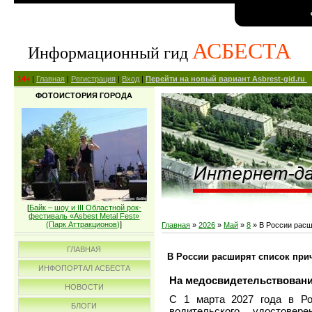
АСБЕСТА
Информационный гид
14+
|
Главная
|
Регистрация
|
Вход
|
Перейти на новый вариант Asbrest-gid.ru
ФОТОИСТОРИЯ ГОРОДА
[
Байк – шоу и III Областной рок-
фестиваль «Asbest Metal Fest»
(Парк Аттракционов)
]
Главная
»
2026
»
Май
»
8
» В России расш
ГЛАВНАЯ
В России расширят список прич
ИНФОПОРТАЛ АСБЕСТА
На медосвидетельствование
НОВОСТИ
С 1 марта 2027 года в Ро
БЛОГИ
водительского удостовер