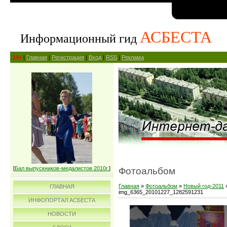
АСБЕСТА
Информационный гид
14+
|
Главная
|
Регистрация
|
Вход
|
RSS
|
Реклама
[
Бал выпускников-медалистов 2010г.
]
Фотоальбом
Главная
»
Фотоальбом
»
Новый год-2011
ГЛАВНАЯ
img_6365_20101227_1282591231
ИНФОПОРТАЛ АСБЕСТА
НОВОСТИ