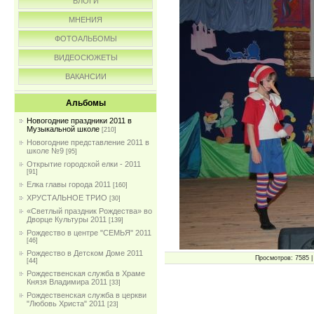
БЛОГИ
МНЕНИЯ
ФОТОАЛЬБОМЫ
ВИДЕОСЮЖЕТЫ
ВАКАНСИИ
Альбомы
Новогодние праздники 2011 в
Музыкальной школе
[210]
Новогодние представление 2011 в
школе №9
[95]
Открытие городской елки - 2011
[91]
Елка главы города 2011
[160]
ХРУСТАЛЬНОЕ ТРИО
[30]
«Светлый праздник Рождества» во
Дворце Культуры 2011
[139]
Рождество в центре "СЕМЬЯ" 2011
[46]
Рождество в Детском Доме 2011
Просмотров: 7585 | 
[44]
Рождественская служба в Храме
Князя Владимира 2011
[33]
Рождественская служба в церкви
"Любовь Христа" 2011
[23]