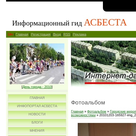
АСБЕСТА
Информационный гид
14+
|
Главная
|
Регистрация
|
Вход
|
RSS
|
Реклама
[
День города - 2010
]
ГЛАВНАЯ
Фотоальбом
ИНФОПОРТАЛ АСБЕСТА
Главная
»
Фотоальбом
»
Городские меро
НОВОСТИ
возможностями
» 20101203-165927-img_
БЛОГИ
МНЕНИЯ