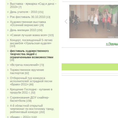
Выставка - ярмарка «Сад и дача –
2010»
[7]
День учителя - 2010
[151]
Рок фестиваль 30.10.2010
[13]
Художественная выставка
«Осенний вернисаж»
[29]
День милиции 2010
[150]
«Самая лучшая мама моя»
[315]
Концерт, посвященный 5-летию
ансамбля «Уральская куделя»
« Преды
[113]
фестиваль художественного
творчества людей с
ограниченными возможностями
[16]
«Встреча поколений»
[73]
Торжественное вручение
паспортов
[62]
Отборочный тур конкурса
исполнителей эстрадной песни
«Браво-2011»
[80]
Крещение Господне - купание в
проруби 2011 г.
[52]
Соревнования ДОУ снайпер-
баскетбола
[158]
4-й областной открытый
чемпионат по восточному танцу,
рейтинговый конкурс
[202]
«Браво – 2011»
[132]