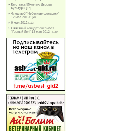
Выставка 55-летию Дворца
Культуры
[37]
Флешмоб "Небесные фонарики"
12 мая 2012г.
[70]
9 мая 2012
[123]
Отчетный концерт ансамбля
"Горный Лен" 13 мая 2012г.
[169]