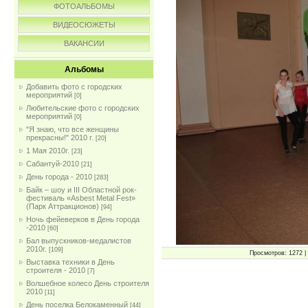
ФОТОАЛЬБОМЫ
ВИДЕОСЮЖЕТЫ
ВАКАНСИИ
Альбомы
Добавить фото с городских
мероприятий
[0]
Любительские фото с городских
мероприятий
[0]
"Я знаю, что все женщины
прекрасны!" 2010 г.
[20]
1 Мая 2010г.
[23]
Сабантуй-2010
[21]
День города - 2010
[283]
Байк – шоу и III Областной рок-
фестиваль «Asbest Metal Fest»
(Парк Аттракционов)
[94]
Ночь фейеверков в День города
-2010
[60]
Бал выпускников-медалистов
2010г.
[109]
Просмотров: 1272 | 
Выставка техники в День
строителя - 2010
[7]
Волшебное колесо День строителя
2010
[11]
День поселка Белокаменный
[44]