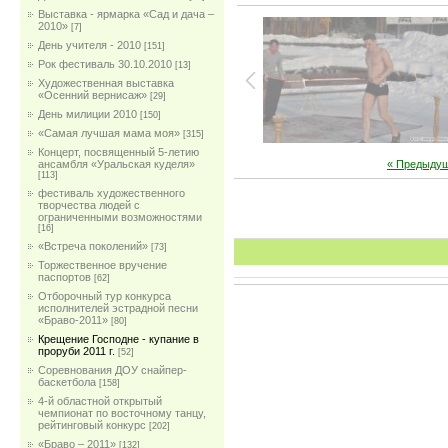
Выставка - ярмарка «Сад и дача –
2010»
[7]
День учителя - 2010
[151]
Рок фестиваль 30.10.2010
[13]
Художественная выставка
«Осенний вернисаж»
[29]
День милиции 2010
[150]
«Самая лучшая мама моя»
[315]
Концерт, посвященный 5-летию
« Предыду
ансамбля «Уральская куделя»
[113]
фестиваль художественного
творчества людей с
ограниченными возможностями
[16]
«Встреча поколений»
[73]
Торжественное вручение
паспортов
[62]
Отборочный тур конкурса
исполнителей эстрадной песни
«Браво-2011»
[80]
Крещение Господне - купание в
проруби 2011 г.
[52]
Соревнования ДОУ снайпер-
баскетбола
[158]
4-й областной открытый
чемпионат по восточному танцу,
рейтинговый конкурс
[202]
«Браво – 2011»
[132]