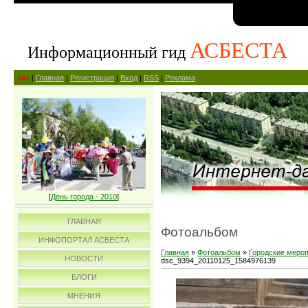
АСБЕСТА
Информационный гид
14+
|
Главная
|
Регистрация
|
Вход
|
RSS
|
Реклама
[
День города - 2010
]
ГЛАВНАЯ
Фотоальбом
ИНФОПОРТАЛ АСБЕСТА
Главная
»
Фотоальбом
»
Городские меро
НОВОСТИ
dsc_9394_20110125_1584976139
БЛОГИ
МНЕНИЯ