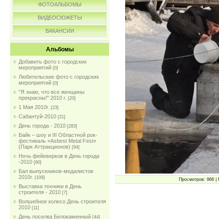
ФОТОАЛЬБОМЫ
ВИДЕОСЮЖЕТЫ
ВАКАНСИИ
Альбомы
Добавить фото с городских
мероприятий
[0]
Любительские фото с городских
мероприятий
[0]
"Я знаю, что все женщины
прекрасны!" 2010 г.
[20]
1 Мая 2010г.
[23]
Сабантуй-2010
[21]
День города - 2010
[283]
Байк – шоу и III Областной рок-
фестиваль «Asbest Metal Fest»
(Парк Аттракционов)
[94]
Ночь фейеверков в День города
-2010
[60]
Бал выпускников-медалистов
2010г.
[109]
Просмотров: 966 | 
Выставка техники в День
строителя - 2010
[7]
Волшебное колесо День строителя
2010
[11]
День поселка Белокаменный
[44]