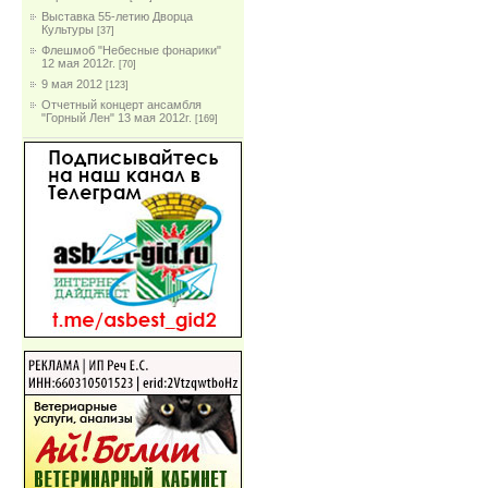
Выставка 55-летию Дворца
Культуры
[37]
Флешмоб "Небесные фонарики"
12 мая 2012г.
[70]
9 мая 2012
[123]
Отчетный концерт ансамбля
"Горный Лен" 13 мая 2012г.
[169]