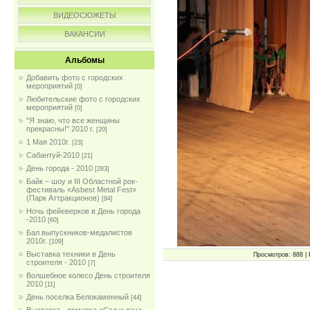
ВИДЕОСЮЖЕТЫ
ВАКАНСИИ
Альбомы
Добавить фото с городских
мероприятий
[0]
Любительские фото с городских
мероприятий
[0]
"Я знаю, что все женщины
прекрасны!" 2010 г.
[20]
1 Мая 2010г.
[23]
Сабантуй-2010
[21]
День города - 2010
[283]
Байк – шоу и III Областной рок-
фестиваль «Asbest Metal Fest»
(Парк Аттракционов)
[94]
Ночь фейеверков в День города
-2010
[60]
Бал выпускников-медалистов
2010г.
[109]
Выставка техники в День
Просмотров: 888 | 
строителя - 2010
[7]
Волшебное колесо День строителя
2010
[11]
День поселка Белокаменный
[44]