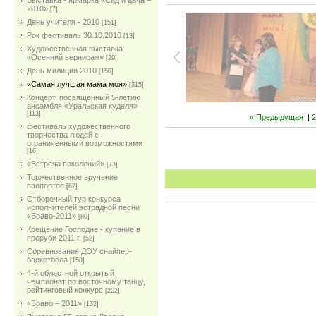
Выставка - ярмарка «Сад и дача –
2010»
[7]
День учителя - 2010
[151]
Рок фестиваль 30.10.2010
[13]
Художественная выставка
«Осенний вернисаж»
[29]
День милиции 2010
[150]
«Самая лучшая мама моя»
[315]
Концерт, посвященный 5-летию
ансамбля «Уральская куделя»
[113]
« Предыдущая
|
2
фестиваль художественного
творчества людей с
ограниченными возможностями
[16]
«Встреча поколений»
[73]
Торжественное вручение
паспортов
[62]
Отборочный тур конкурса
исполнителей эстрадной песни
«Браво-2011»
[80]
Крещение Господне - купание в
проруби 2011 г.
[52]
Соревнования ДОУ снайпер-
баскетбола
[158]
4-й областной открытый
чемпионат по восточному танцу,
рейтинговый конкурс
[202]
«Браво – 2011»
[132]