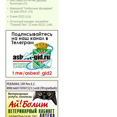
Выставка 55-летию Дворца
Культуры
[37]
Флешмоб "Небесные фонарики"
12 мая 2012г.
[70]
9 мая 2012
[123]
Отчетный концерт ансамбля
"Горный Лен" 13 мая 2012г.
[169]