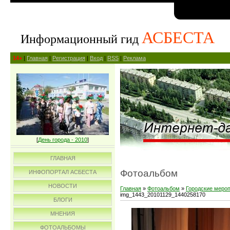
АСБЕСТА
Информационный гид
14+
|
Главная
|
Регистрация
|
Вход
|
RSS
|
Реклама
[
День города - 2010
]
ГЛАВНАЯ
Фотоальбом
ИНФОПОРТАЛ АСБЕСТА
НОВОСТИ
Главная
»
Фотоальбом
»
Городские меро
img_1443_20101129_1440258170
БЛОГИ
МНЕНИЯ
ФОТОАЛЬБОМЫ