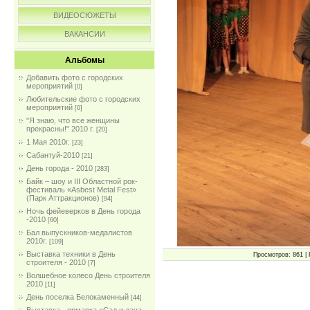
ВИДЕОСЮЖЕТЫ
ВАКАНСИИ
Альбомы
Добавить фото с городских
мероприятий
[0]
Любительские фото с городских
мероприятий
[0]
"Я знаю, что все женщины
прекрасны!" 2010 г.
[20]
1 Мая 2010г.
[23]
Сабантуй-2010
[21]
День города - 2010
[283]
Байк – шоу и III Областной рок-
фестиваль «Asbest Metal Fest»
(Парк Аттракционов)
[94]
Ночь фейеверков в День города
-2010
[60]
Бал выпускников-медалистов
2010г.
[109]
Выставка техники в День
Просмотров: 861 | 
строителя - 2010
[7]
Волшебное колесо День строителя
2010
[11]
День поселка Белокаменный
[44]