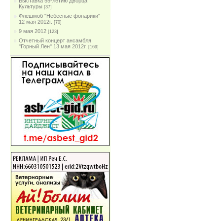
Выставка 55-летию Дворца
Культуры
[37]
Флешмоб "Небесные фонарики"
12 мая 2012г.
[70]
9 мая 2012
[123]
Отчетный концерт ансамбля
"Горный Лен" 13 мая 2012г.
[169]