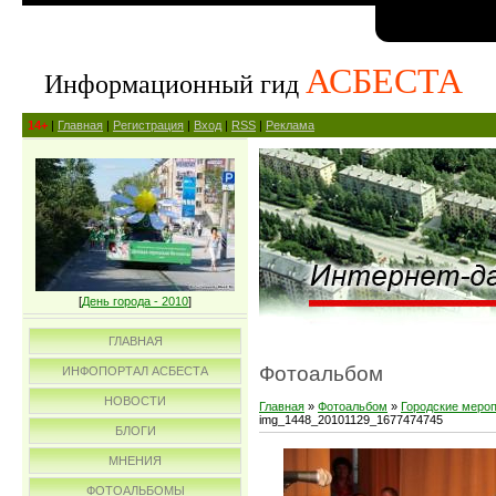
АСБЕСТА
Информационный гид
14+
|
Главная
|
Регистрация
|
Вход
|
RSS
|
Реклама
[
День города - 2010
]
ГЛАВНАЯ
Фотоальбом
ИНФОПОРТАЛ АСБЕСТА
НОВОСТИ
Главная
»
Фотоальбом
»
Городские меро
img_1448_20101129_1677474745
БЛОГИ
МНЕНИЯ
ФОТОАЛЬБОМЫ