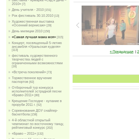
Выставка - ярмарка «Сад и дача –
2010»
[7]
День учителя - 2010
[151]
Рок фестиваль 30.10.2010
[13]
Художественная выставка
«Осенний вернисаж»
[29]
День милиции 2010
[150]
«Самая лучшая мама моя»
[315]
Концерт, посвященный 5-летию
ансамбля «Уральская куделя»
[113]
« Предыдущая
|
2
фестиваль художественного
творчества людей с
ограниченными возможностями
[16]
«Встреча поколений»
[73]
Торжественное вручение
паспортов
[62]
Отборочный тур конкурса
исполнителей эстрадной песни
«Браво-2011»
[80]
Крещение Господне - купание в
проруби 2011 г.
[52]
Соревнования ДОУ снайпер-
баскетбола
[158]
4-й областной открытый
чемпионат по восточному танцу,
рейтинговый конкурс
[202]
«Браво – 2011»
[132]