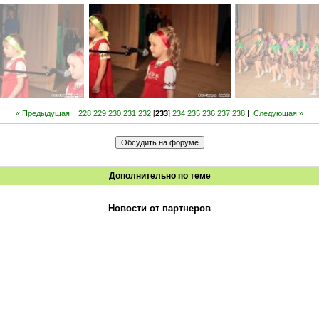
« Предыдущая
|
228
229
230
231
232
[
233
]
234
235
236
237
238
|
Следующая »
Дополнительно по теме
Новости от партнеров