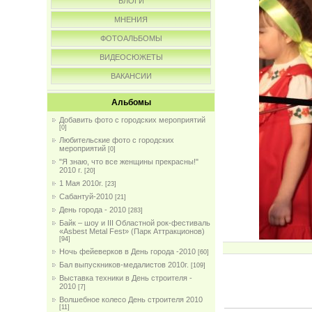
БЛОГИ
МНЕНИЯ
ФОТОАЛЬБОМЫ
ВИДЕОСЮЖЕТЫ
ВАКАНСИИ
Альбомы
Добавить фото с городских мероприятий
[0]
Любительские фото с городских
мероприятий
[0]
"Я знаю, что все женщины прекрасны!"
2010 г.
[20]
1 Мая 2010г.
[23]
Сабантуй-2010
[21]
День города - 2010
[283]
Байк – шоу и III Областной рок-фестиваль
«Asbest Metal Fest» (Парк Аттракционов)
[94]
Ночь фейеверков в День города -2010
[60]
Бал выпускников-медалистов 2010г.
[109]
Выставка техники в День строителя -
2010
[7]
Волшебное колесо День строителя 2010
[11]