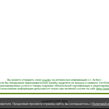
Вы можете отправить свою
ссылку
на интересную информацию о г. Асбест.
сли Вы обнаружили орфографическую ошибку выделите ее мышью и нажмите Ctrl+Ente
 рекламируемые услуги и товары подлежат обязательной сертификации и лицензирова
спользование информации допускается только при активной ссылке на сайт
https://asb
drug6307©2008-2026
ователя. Продолжая просмотр страниц сайта, вы соглашаетесь с
Политикой и