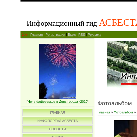
АСБЕСТ
Информационный гид
14+
|
Главная
|
Регистрация
|
Вход
|
RSS
|
Реклама
[
Ночь фейеверков в День города -2010
]
Фотоальбом
Главная
»
Фотоальбом
»
ГЛАВНАЯ
ИНФОПОРТАЛ АСБЕСТА
НОВОСТИ