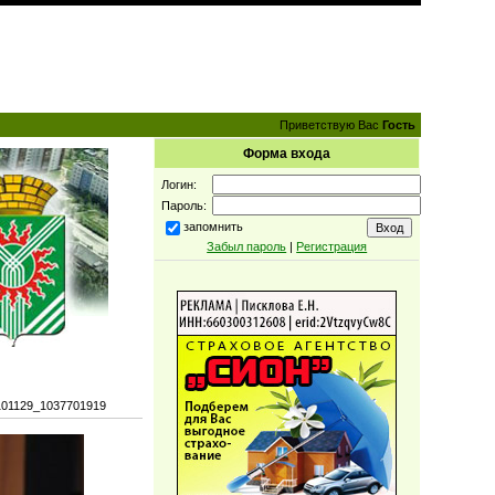
Приветствую Вас
Гость
Форма входа
Логин:
Пароль:
запомнить
Забыл пароль
|
Регистрация
101129_1037701919