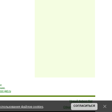
r.
нию.
est-gid.ru
Новый Asbest Gid
Помощь
СОГЛАСИТЬСЯ
спользования файлов cookies
.
Обратная связь
Архив