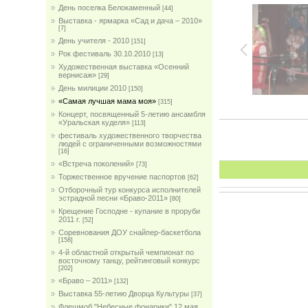
День поселка Белокаменный
[44]
Выставка - ярмарка «Сад и дача – 2010»
[7]
День учителя - 2010
[151]
Рок фестиваль 30.10.2010
[13]
Художественная выставка «Осенний
вернисаж»
[29]
День милиции 2010
[150]
«Самая лучшая мама моя»
[315]
Концерт, посвященный 5-летию ансамбля
«Уральская куделя»
[113]
фестиваль художественного творчества
людей с ограниченными возможностями
[16]
«Встреча поколений»
[73]
Торжественное вручение паспортов
[62]
Отборочный тур конкурса исполнителей
эстрадной песни «Браво-2011»
[80]
Крещение Господне - купание в проруби
2011 г.
[52]
Соревнования ДОУ снайпер-баскетбола
[158]
4-й областной открытый чемпионат по
восточному танцу, рейтинговый конкурс
[202]
«Браво – 2011»
[132]
Выставка 55-летию Дворца Культуры
[37]
Флешмоб "Небесные фонарики" 12 мая