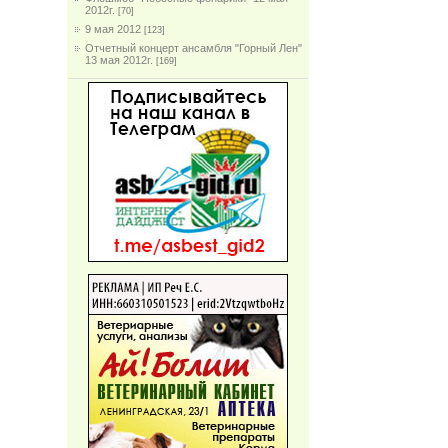
2012г.
[70]
9 мая 2012
[123]
Отчетный концерт ансамбля "Горный Лен"
13 мая 2012г.
[169]