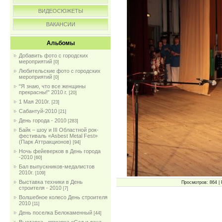
ВИДЕОСЮЖЕТЫ
ВАКАНСИИ
Альбомы
Добавить фото с городских
мероприятий
[0]
Любительские фото с городских
мероприятий
[0]
"Я знаю, что все женщины
прекрасны!" 2010 г.
[20]
1 Мая 2010г.
[23]
Сабантуй-2010
[21]
День города - 2010
[283]
Байк – шоу и III Областной рок-
фестиваль «Asbest Metal Fest»
(Парк Аттракционов)
[94]
Ночь фейеверков в День города
-2010
[60]
Бал выпускников-медалистов
2010г.
[109]
Выставка техники в День
Просмотров: 864 | 
строителя - 2010
[7]
Волшебное колесо День строителя
2010
[11]
День поселка Белокаменный
[44]