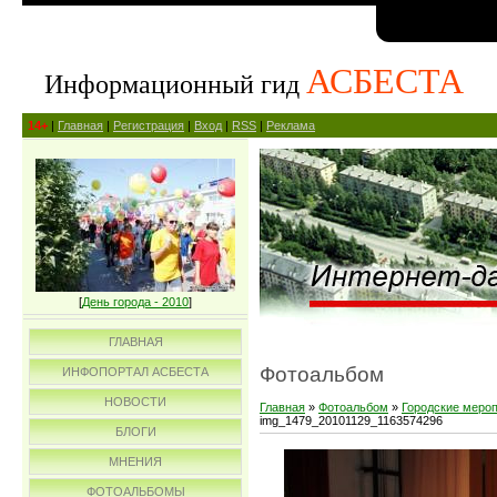
АСБЕСТА
Информационный гид
14+
|
Главная
|
Регистрация
|
Вход
|
RSS
|
Реклама
[
День города - 2010
]
ГЛАВНАЯ
Фотоальбом
ИНФОПОРТАЛ АСБЕСТА
НОВОСТИ
Главная
»
Фотоальбом
»
Городские меро
img_1479_20101129_1163574296
БЛОГИ
МНЕНИЯ
ФОТОАЛЬБОМЫ