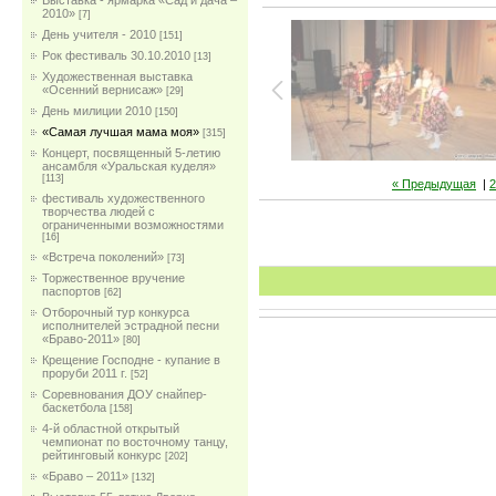
Выставка - ярмарка «Сад и дача –
2010»
[7]
День учителя - 2010
[151]
Рок фестиваль 30.10.2010
[13]
Художественная выставка
«Осенний вернисаж»
[29]
День милиции 2010
[150]
«Самая лучшая мама моя»
[315]
Концерт, посвященный 5-летию
ансамбля «Уральская куделя»
[113]
« Предыдущая
|
2
фестиваль художественного
творчества людей с
ограниченными возможностями
[16]
«Встреча поколений»
[73]
Торжественное вручение
паспортов
[62]
Отборочный тур конкурса
исполнителей эстрадной песни
«Браво-2011»
[80]
Крещение Господне - купание в
проруби 2011 г.
[52]
Соревнования ДОУ снайпер-
баскетбола
[158]
4-й областной открытый
чемпионат по восточному танцу,
рейтинговый конкурс
[202]
«Браво – 2011»
[132]