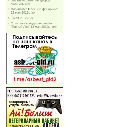
Выставка 55-летию Дворца
Культуры
[37]
Флешмоб "Небесные фонарики"
12 мая 2012г.
[70]
9 мая 2012
[123]
Отчетный концерт ансамбля
"Горный Лен" 13 мая 2012г.
[169]