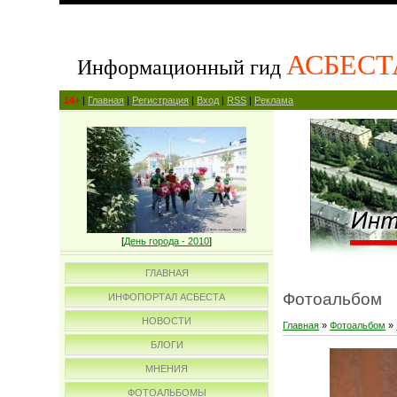
АСБЕСТ
Информационный гид
14+
|
Главная
|
Регистрация
|
Вход
|
RSS
|
Реклама
[
День города - 2010
]
ГЛАВНАЯ
Фотоальбом
ИНФОПОРТАЛ АСБЕСТА
НОВОСТИ
Главная
»
Фотоальбом
»
БЛОГИ
МНЕНИЯ
ФОТОАЛЬБОМЫ