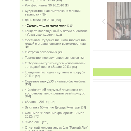
[151]
Рок фестиваль 30.10.2010
[13]
Художественная выставка «Осенний
вернисаж»
[29]
День милиции 2010
[150]
«Самая лучшая мама моя»
[315]
Концерт, посвященный 5-летию ансамбля
«Уральская куделя»
[113]
фестиваль художественного творчества
людей с ограниченными возможностями
[16]
«Встреча поколений»
[73]
Торжественное вручение паспортов
[62]
Отборочный тур конкурса исполнителей
эстрадной песни «Браво-2011»
[80]
Крещение Господне - купание в проруби
2011 г.
[52]
Соревнования ДОУ снайпер-баскетбола
[158]
4-й областной открытый чемпионат по
восточному танцу, рейтинговый конкурс
[202]
«Браво – 2011»
[132]
Выставка 55-летию Дворца Культуры
[37]
Флешмоб "Небесные фонарики" 12 мая
2012г.
[70]
9 мая 2012
[123]
Отчетный концерт ансамбля "Горный Лен"