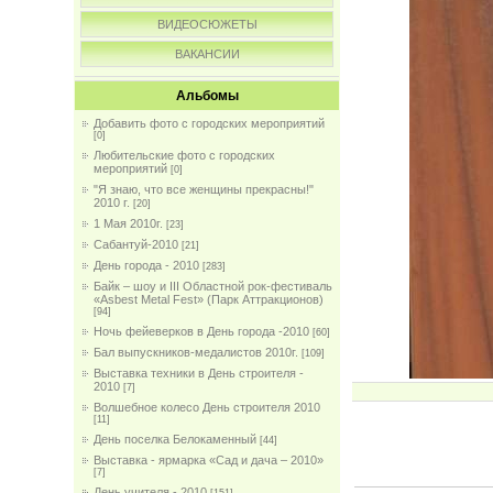
ВИДЕОСЮЖЕТЫ
ВАКАНСИИ
Альбомы
Добавить фото с городских мероприятий
[0]
Любительские фото с городских
мероприятий
[0]
"Я знаю, что все женщины прекрасны!"
2010 г.
[20]
1 Мая 2010г.
[23]
Сабантуй-2010
[21]
День города - 2010
[283]
Байк – шоу и III Областной рок-фестиваль
«Asbest Metal Fest» (Парк Аттракционов)
[94]
Ночь фейеверков в День города -2010
[60]
Бал выпускников-медалистов 2010г.
[109]
Выставка техники в День строителя -
2010
[7]
Волшебное колесо День строителя 2010
[11]
День поселка Белокаменный
[44]
Выставка - ярмарка «Сад и дача – 2010»
[7]
День учителя - 2010