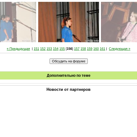
« Предыдущая
|
151
152
153
154
155
[
156
]
157
158
159
160
161
|
Следующая »
Дополнительно по теме
Новости от партнеров