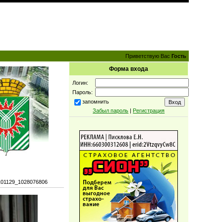
Приветствую Вас
Гость
Форма входа
Логин:
Пароль:
запомнить
Забыл пароль
|
Регистрация
101129_1028076806