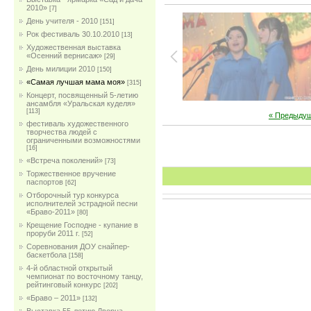
2010»
[7]
День учителя - 2010
[151]
Рок фестиваль 30.10.2010
[13]
Художественная выставка
«Осенний вернисаж»
[29]
День милиции 2010
[150]
«Самая лучшая мама моя»
[315]
Концерт, посвященный 5-летию
ансамбля «Уральская куделя»
[113]
« Предыду
фестиваль художественного
творчества людей с
ограниченными возможностями
[16]
«Встреча поколений»
[73]
Торжественное вручение
паспортов
[62]
Отборочный тур конкурса
исполнителей эстрадной песни
«Браво-2011»
[80]
Крещение Господне - купание в
проруби 2011 г.
[52]
Соревнования ДОУ снайпер-
баскетбола
[158]
4-й областной открытый
чемпионат по восточному танцу,
рейтинговый конкурс
[202]
«Браво – 2011»
[132]