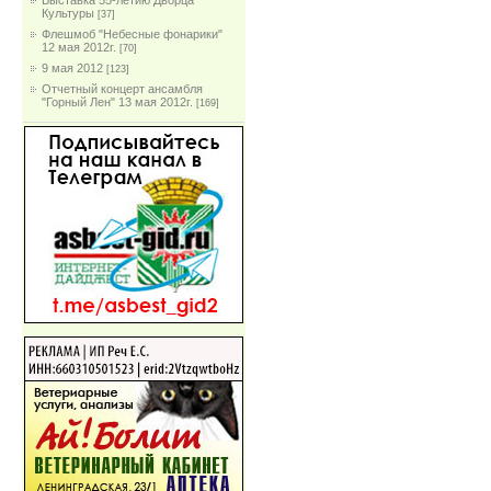
Выставка 55-летию Дворца
Культуры
[37]
Флешмоб "Небесные фонарики"
12 мая 2012г.
[70]
9 мая 2012
[123]
Отчетный концерт ансамбля
"Горный Лен" 13 мая 2012г.
[169]