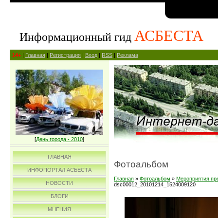
АСБЕСТА
Информационный гид
14+
|
Главная
|
Регистрация
|
Вход
|
RSS
|
Реклама
[
День города - 2010
]
ГЛАВНАЯ
Фотоальбом
ИНФОПОРТАЛ АСБЕСТА
Главная
»
Фотоальбом
»
Мероприятия пр
НОВОСТИ
dsc00012_20101214_1524009120
БЛОГИ
МНЕНИЯ