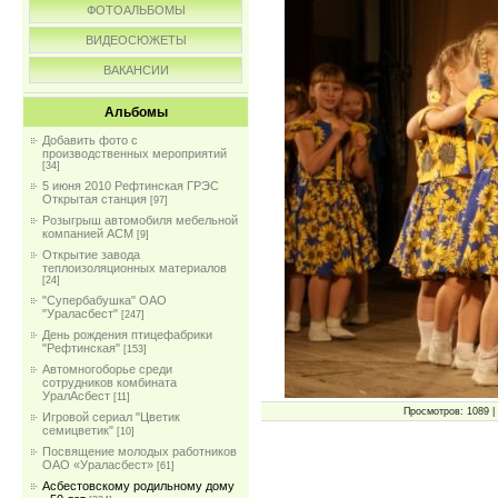
ФОТОАЛЬБОМЫ
ВИДЕОСЮЖЕТЫ
ВАКАНСИИ
Альбомы
Добавить фото с
производственных мероприятий
[34]
5 июня 2010 Рефтинская ГРЭС
Открытая станция
[97]
Розыгрыш автомобиля мебельной
компанией АСМ
[9]
Открытие завода
теплоизоляционных материалов
[24]
"Супербабушка" ОАО
"Ураласбест"
[247]
День рождения птицефабрики
"Рефтинская"
[153]
Автомногоборье среди
сотрудников комбината
УралАсбест
[11]
Просмотров: 1089 | 
Игровой сериал "Цветик
семицветик"
[10]
Посвящение молодых работников
ОАО «Ураласбест»
[61]
Асбестовскому родильному дому