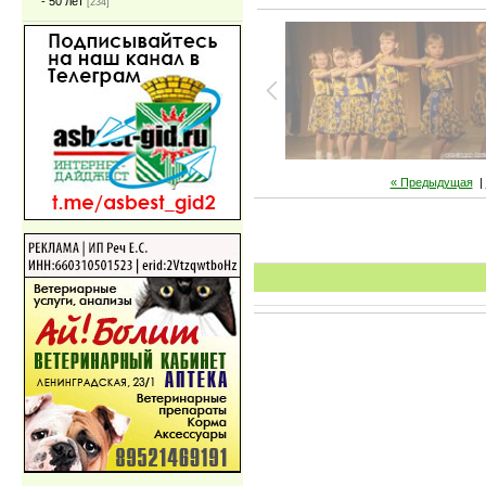
- 50 лет
[234]
« Предыдущая
|