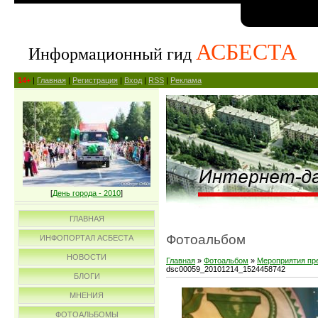
АСБЕСТА
Информационный гид
14+
|
Главная
|
Регистрация
|
Вход
|
RSS
|
Реклама
[
День города - 2010
]
ГЛАВНАЯ
Фотоальбом
ИНФОПОРТАЛ АСБЕСТА
НОВОСТИ
Главная
»
Фотоальбом
»
Мероприятия пр
dsc00059_20101214_1524458742
БЛОГИ
МНЕНИЯ
ФОТОАЛЬБОМЫ