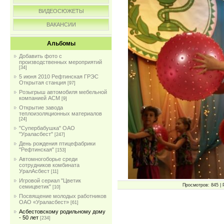
ВИДЕОСЮЖЕТЫ
ВАКАНСИИ
Альбомы
Добавить фото с
производственных мероприятий
[34]
5 июня 2010 Рефтинская ГРЭС
Открытая станция
[97]
Розыгрыш автомобиля мебельной
компанией АСМ
[9]
Открытие завода
теплоизоляционных материалов
[24]
"Супербабушка" ОАО
"Ураласбест"
[247]
День рождения птицефабрики
"Рефтинская"
[153]
Автомногоборье среди
сотрудников комбината
УралАсбест
[11]
Игровой сериал "Цветик
Просмотров: 845 | 
семицветик"
[10]
Посвящение молодых работников
ОАО «Ураласбест»
[61]
Асбестовскому родильному дому
- 50 лет
[234]