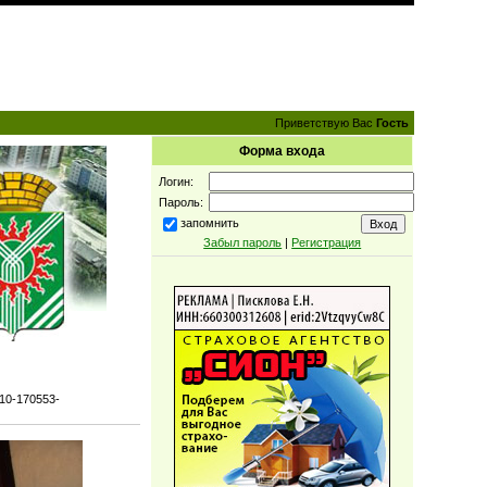
Приветствую Вас
Гость
Форма входа
Логин:
Пароль:
запомнить
Забыл пароль
|
Регистрация
10-170553-