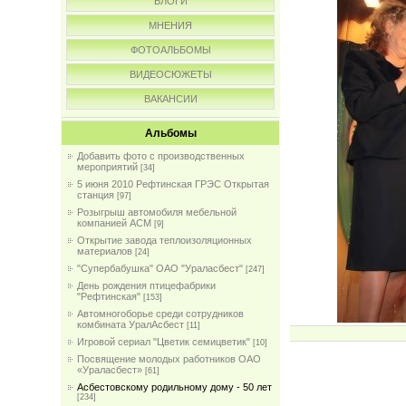
БЛОГИ
МНЕНИЯ
ФОТОАЛЬБОМЫ
ВИДЕОСЮЖЕТЫ
ВАКАНСИИ
Альбомы
Добавить фото с производственных
мероприятий
[34]
5 июня 2010 Рефтинская ГРЭС Открытая
станция
[97]
Розыгрыш автомобиля мебельной
компанией АСМ
[9]
Открытие завода теплоизоляционных
материалов
[24]
"Супербабушка" ОАО "Ураласбест"
[247]
День рождения птицефабрики
"Рефтинская"
[153]
Автомногоборье среди сотрудников
комбината УралАсбест
[11]
Игровой сериал "Цветик семицветик"
[10]
Посвящение молодых работников ОАО
«Ураласбест»
[61]
Асбестовскому родильному дому - 50 лет
[234]