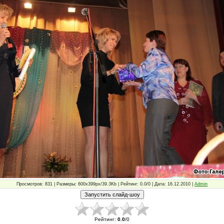
Просмотров: 831 | Размеры: 600x399px/39.3Kb | Рейтинг: 0.0/0 | Дата: 16.12.2010 |
Admin
Рейтинг
:
0.0
/
0