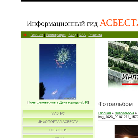
АСБЕСТ
Информационный гид
14+
|
Главная
|
Регистрация
|
Вход
|
RSS
|
Реклама
[
Ночь фейеверков в День города -2010
]
Фотоальбом
Главная
»
Фотоальбом
»
ГЛАВНАЯ
img_4023_20101214_157
ИНФОПОРТАЛ АСБЕСТА
НОВОСТИ