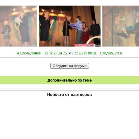
« Предыдущая
|
71
72
73
74
75
[
76
]
77
78
79
80
81
|
Следующая »
Дополнительно по теме
Новости от партнеров