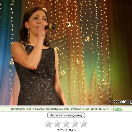
Просмотров: 838 | Размеры: 600x401px/41.5Kb | Рейтинг: 0.0/0 | Дата: 16.12.2010 |
Admin
Рейтинг
:
0.0
/
0