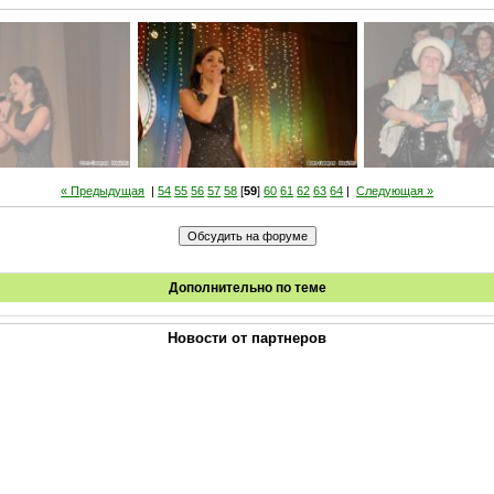
« Предыдущая
|
54
55
56
57
58
[
59
]
60
61
62
63
64
|
Следующая »
Дополнительно по теме
Новости от партнеров