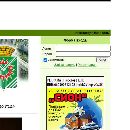
Приветствую Вас
Гость
Форма входа
Логин:
Пароль:
запомнить
Забыл пароль
|
Регистрация
10-171114-