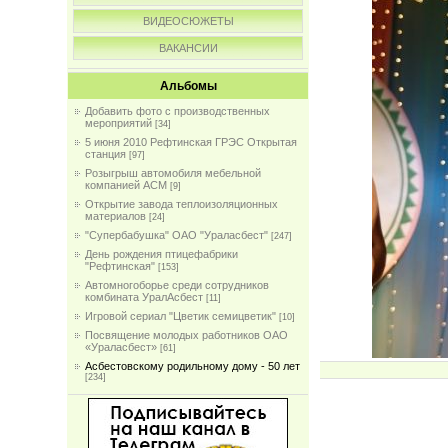
ВИДЕОСЮЖЕТЫ
ВАКАНСИИ
Альбомы
Добавить фото с производственных
мероприятий
[34]
5 июня 2010 Рефтинская ГРЭС Открытая
станция
[97]
Розыгрыш автомобиля мебельной
компанией АСМ
[9]
Открытие завода теплоизоляционных
материалов
[24]
"Супербабушка" ОАО "Ураласбест"
[247]
День рождения птицефабрики
"Рефтинская"
[153]
Автомногоборье среди сотрудников
комбината УралАсбест
[11]
Игровой сериал "Цветик семицветик"
[10]
Посвящение молодых работников ОАО
«Ураласбест»
[61]
Асбестовскому родильному дому - 50 лет
[234]