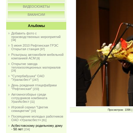
ВИДЕОСЮЖЕТЫ
ВАКАНСИИ
Альбомы
Добавить фото с
производственных мероприятий
[34]
5 июня 2010 Рефтинская ГРЭС
Открытая станция
[97]
Розыгрыш автомобиля мебельной
компанией АСМ
[9]
Открытие завода
теплоизоляционных материалов
[24]
"Супербабушка" ОАО
"Ураласбест"
[247]
День рождения птицефабрики
"Рефтинская"
[153]
Автомногоборье среди
сотрудников комбината
УралАсбест
[11]
Игровой сериал "Цветик
Просмотров: 1096 | 
семицветик"
[10]
Посвящение молодых работников
ОАО «Ураласбест»
[61]
Асбестовскому родильному дому
- 50 лет
[234]