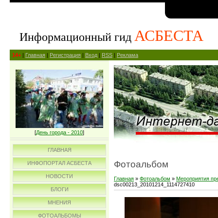
АСБЕСТА
Информационный гид
14+
|
Главная
|
Регистрация
|
Вход
|
RSS
|
Реклама
[
День города - 2010
]
ГЛАВНАЯ
Фотоальбом
ИНФОПОРТАЛ АСБЕСТА
НОВОСТИ
Главная
»
Фотоальбом
»
Мероприятия пр
dsc00213_20101214_1114727410
БЛОГИ
МНЕНИЯ
ФОТОАЛЬБОМЫ