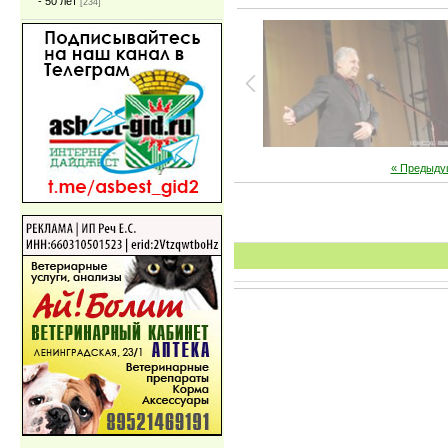
- 50 лет
[234]
« Предыду