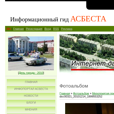
АСБЕСТА
Информационный гид
14+
|
Главная
|
Регистрация
|
Вход
|
RSS
|
Реклама
[
День города - 2010
]
ГЛАВНАЯ
Фотоальбом
ИНФОПОРТАЛ АСБЕСТА
Главная
»
Фотоальбом
»
Мероприятия пр
НОВОСТИ
dsc00321_20101214_1899553252
БЛОГИ
МНЕНИЯ