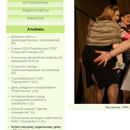
ФОТОАЛЬБОМЫ
ВИДЕОСЮЖЕТЫ
ВАКАНСИИ
Альбомы
Добавить фото с
производственных мероприятий
[34]
5 июня 2010 Рефтинская ГРЭС
Открытая станция
[97]
Розыгрыш автомобиля мебельной
компанией АСМ
[9]
Открытие завода
теплоизоляционных материалов
[24]
"Супербабушка" ОАО
"Ураласбест"
[247]
День рождения птицефабрики
"Рефтинская"
[153]
Автомногоборье среди
сотрудников комбината
УралАсбест
[11]
Просмотров: 1538 | 
Игровой сериал "Цветик
семицветик"
[10]
Посвящение молодых работников
ОАО «Ураласбест»
[61]
Асбестовскому родильному дому