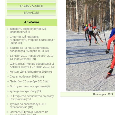
ВИДЕОСЮЖЕТЫ
ВАКАНСИИ
Альбомы
Добавить фото спортивных
мероприятий
[0]
Спортивный праздник
"Здравствуй, старина велосипед!"
2010г
[80]
Велогонка на призы ветерана
велоспорта Лысцова Н. М.
[23]
13 июня 2010 Тур де Асбест 2010
13 этап Дуатлон
[21]
Шахматный турнир среди команд
Южного округа ( 27 июня 2010)
[20]
Конкур. День строителя 2010
[93]
Скалы Асбеста- 2010
[194]
Пейнтбол 23 октября 2010
[207]
Фото участников и зрителей
[0]
турнир по стритболу
[29]
Просмотров: 3024 | 
IX Открытое первенство по боксу
Рефтинский
[110]
Турнир по баскетболу ОАО
"Ураласбест"
[118]
Открытый турнир Асбеста по