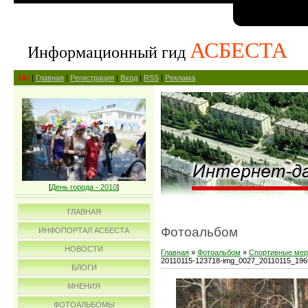
АСБЕСТА
Информационный гид
14+
|
Главная
|
Регистрация
|
Вход
|
RSS
|
Реклама
[
День города - 2010
]
ГЛАВНАЯ
Фотоальбом
ИНФОПОРТАЛ АСБЕСТА
НОВОСТИ
Главная
»
Фотоальбом
»
Спортивные мер
20110115-123718-img_0027_20110115_19
БЛОГИ
МНЕНИЯ
ФОТОАЛЬБОМЫ