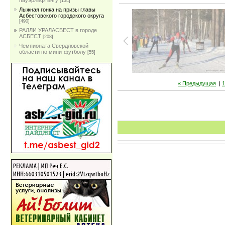
пауэрлифтингу
[134]
Лыжная гонка на призы главы
Асбестовского городского округа
[490]
РАЛЛИ УРАЛАСБЕСТ в городе
АСБЕСТ
[208]
Чемпионата Свердловской
области по мини-футболу
[55]
« Предыдущая
|
1