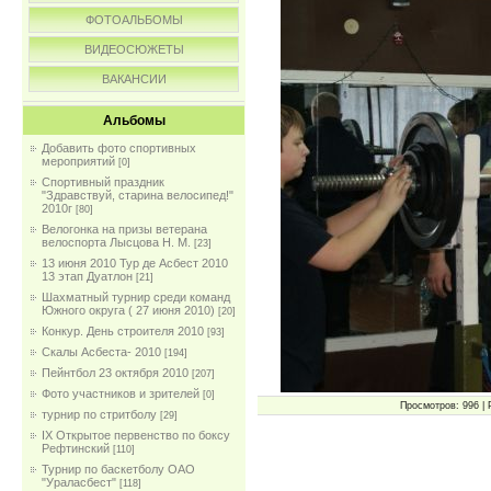
ФОТОАЛЬБОМЫ
ВИДЕОСЮЖЕТЫ
ВАКАНСИИ
Альбомы
Добавить фото спортивных
мероприятий
[0]
Спортивный праздник
"Здравствуй, старина велосипед!"
2010г
[80]
Велогонка на призы ветерана
велоспорта Лысцова Н. М.
[23]
13 июня 2010 Тур де Асбест 2010
13 этап Дуатлон
[21]
Шахматный турнир среди команд
Южного округа ( 27 июня 2010)
[20]
Конкур. День строителя 2010
[93]
Скалы Асбеста- 2010
[194]
Пейнтбол 23 октября 2010
[207]
Фото участников и зрителей
[0]
Просмотров: 996 | 
турнир по стритболу
[29]
IX Открытое первенство по боксу
Рефтинский
[110]
Турнир по баскетболу ОАО
"Ураласбест"
[118]