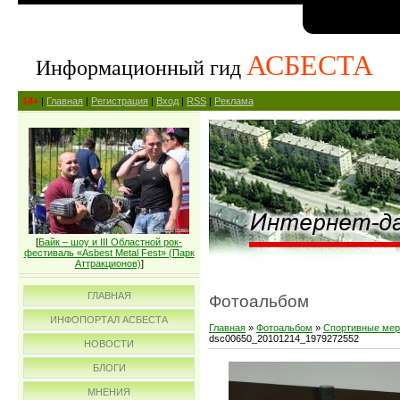
АСБЕСТА
Информационный гид
14+
|
Главная
|
Регистрация
|
Вход
|
RSS
|
Реклама
[
Байк – шоу и III Областной рок-
фестиваль «Asbest Metal Fest» (Парк
Аттракционов)
]
ГЛАВНАЯ
Фотоальбом
ИНФОПОРТАЛ АСБЕСТА
Главная
»
Фотоальбом
»
Спортивные мер
dsc00650_20101214_1979272552
НОВОСТИ
БЛОГИ
МНЕНИЯ