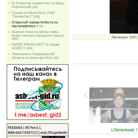
IX Открытое первенство по боксу
Рефтинский
[110]
Турнир по баскетболу ОАО
"Ураласбест"
[118]
Открытый турнир Асбеста по
пауэрлифтингу
[134]
Лыжная гонка на призы главы
Асбестовского городского округа
Просмотров: 1018 | 
[490]
РАЛЛИ УРАЛАСБЕСТ в городе
АСБЕСТ
[208]
Чемпионата Свердловской
области по мини-футболу
[55]
« Предыдущая
|