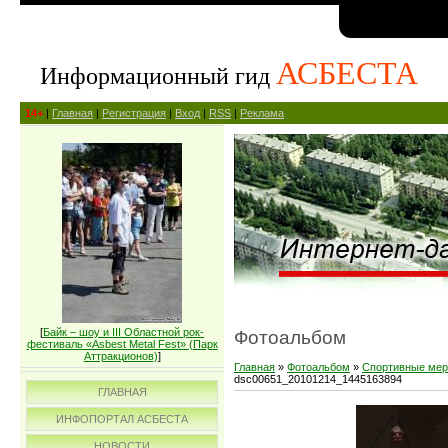
АСБЕСТА
Информационный гид
14+
|
Главная
|
Регистрация
|
Вход
|
RSS
|
Реклама
[
Байк – шоу и III Областной рок-
Фотоальбом
фестиваль «Asbest Metal Fest» (Парк
Аттракционов)
]
Главная
»
Фотоальбом
»
Спортивные мер
dsc00651_20101214_1445163894
ГЛАВНАЯ
ИНФОПОРТАЛ АСБЕСТА
НОВОСТИ