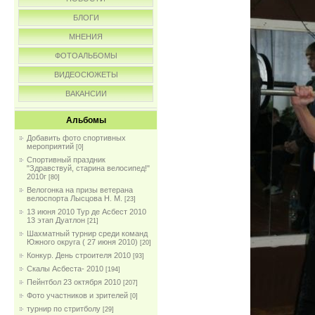
БЛОГИ
МНЕНИЯ
ФОТОАЛЬБОМЫ
ВИДЕОСЮЖЕТЫ
ВАКАНСИИ
Альбомы
Добавить фото спортивных
мероприятий
[0]
Спортивный праздник
"Здравствуй, старина велосипед!"
2010г
[80]
Велогонка на призы ветерана
велоспорта Лысцова Н. М.
[23]
13 июня 2010 Тур де Асбест 2010
13 этап Дуатлон
[21]
Шахматный турнир среди команд
Южного округа ( 27 июня 2010)
[20]
Конкур. День строителя 2010
[93]
Скалы Асбеста- 2010
[194]
Пейнтбол 23 октября 2010
[207]
Фото участников и зрителей
[0]
турнир по стритболу
[29]