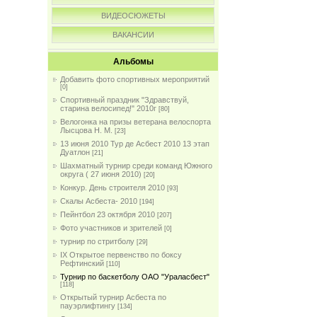
ВИДЕОСЮЖЕТЫ
ВАКАНСИИ
Альбомы
Добавить фото спортивных мероприятий
[0]
Спортивный праздник "Здравствуй,
старина велосипед!" 2010г
[80]
Велогонка на призы ветерана велоспорта
Лысцова Н. М.
[23]
13 июня 2010 Тур де Асбест 2010 13 этап
Дуатлон
[21]
Шахматный турнир среди команд Южного
округа ( 27 июня 2010)
[20]
Конкур. День строителя 2010
[93]
Скалы Асбеста- 2010
[194]
Пейнтбол 23 октября 2010
[207]
Фото участников и зрителей
[0]
турнир по стритболу
[29]
IX Открытое первенство по боксу
Рефтинский
[110]
Турнир по баскетболу ОАО "Ураласбест"
[118]
Открытый турнир Асбеста по
пауэрлифтингу
[134]