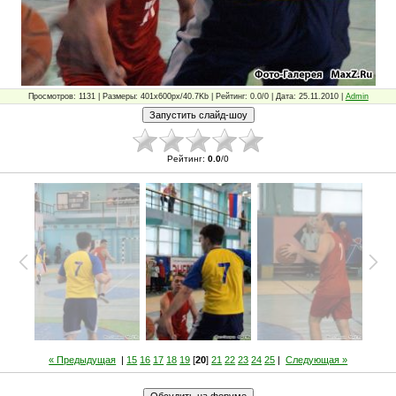
Просмотров: 1131 | Размеры: 401x600px/40.7Kb | Рейтинг: 0.0/0 | Дата: 25.11.2010 |
Admin
Рейтинг
:
0.0
/
0
« Предыдущая
|
15
16
17
18
19
[
20
]
21
22
23
24
25
|
Следующая »