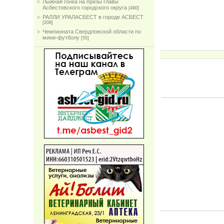
Лыжная гонка на призы главы
Асбестовского городского округа
[490]
РАЛЛИ УРАЛАСБЕСТ в городе АСБЕСТ
[208]
Чемпионата Свердловской области по
мини-футболу
[55]