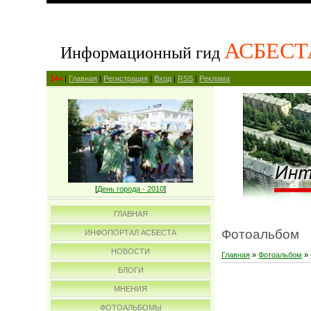
АСБЕСТ
Информационный гид
14+
|
Главная
|
Регистрация
|
Вход
|
RSS
|
Реклама
[
День города - 2010
]
ГЛАВНАЯ
Фотоальбом
ИНФОПОРТАЛ АСБЕСТА
НОВОСТИ
Главная
»
Фотоальбом
»
БЛОГИ
МНЕНИЯ
ФОТОАЛЬБОМЫ