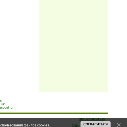
r.
нию.
est-gid.ru
Новый Asbest Gid
Помощь
СОГЛАСИТЬСЯ
спользования файлов cookies
.
Обратная связь
Архив