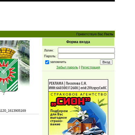
Приветствую Вас
Гость
Форма входа
Логин:
Пароль:
запомнить
Забыл пароль
|
Регистрация
1120_1613905169