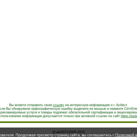
Вы можете отправить свою
ссылку
на интересную информацию о г. Асбест.
сли Вы обнаружили орфографическую ошибку выделите ее мышью и нажмите Ctrl+Ente
 рекламируемые услуги и товары подлежат обязательной сертификации и лицензирова
спользование информации допускается только при активной ссылке на сайт
https://asb
drug6307©2008-2026
ователя. Продолжая просмотр страниц сайта, вы соглашаетесь с
Политикой и