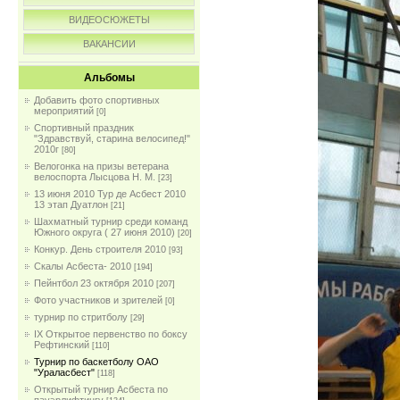
ВИДЕОСЮЖЕТЫ
ВАКАНСИИ
Альбомы
Добавить фото спортивных
мероприятий
[0]
Спортивный праздник
"Здравствуй, старина велосипед!"
2010г
[80]
Велогонка на призы ветерана
велоспорта Лысцова Н. М.
[23]
13 июня 2010 Тур де Асбест 2010
13 этап Дуатлон
[21]
Шахматный турнир среди команд
Южного округа ( 27 июня 2010)
[20]
Конкур. День строителя 2010
[93]
Скалы Асбеста- 2010
[194]
Пейнтбол 23 октября 2010
[207]
Фото участников и зрителей
[0]
турнир по стритболу
[29]
IX Открытое первенство по боксу
Рефтинский
[110]
Турнир по баскетболу ОАО
"Ураласбест"
[118]
Открытый турнир Асбеста по