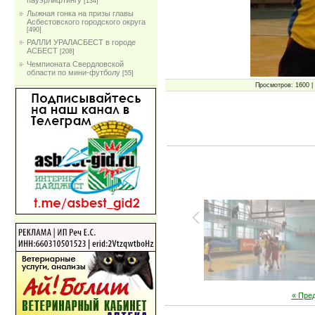
пауэрлифтингу
[134]
Лыжная гонка на призы главы
Асбестовского городского округа
[490]
РАЛЛИ УРАЛАСБЕСТ в городе
АСБЕСТ
[208]
Чемпионата Свердловской
области по мини-футболу
[55]
Просмотров: 1600 | 
« Пре