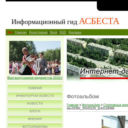
АСБЕСТА
Информационный гид
14+
|
Главная
|
Регистрация
|
Вход
|
RSS
|
Реклама
[
Бал выпускников-медалистов 2010г.
]
ГЛАВНАЯ
Фотоальбом
ИНФОПОРТАЛ АСБЕСТА
НОВОСТИ
Главная
»
Фотоальбом
»
Спортивные мер
dsc02391_20101120_1142128395
БЛОГИ
МНЕНИЯ
ФОТОАЛЬБОМЫ