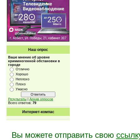
Наш опрос
Ваше мнение об уровне
криминогенной обстановки в
городе
Отлично
Хорошо
Неплохо
Плохо
Ужасно
Результаты
|
Архив опросов
Всего ответов:
79
Интернет-компас
Вы можете отправить свою
ссылк