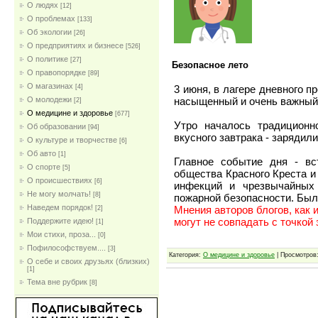
О людях
[12]
О проблемах
[133]
Об экологии
[26]
О предприятиях и бизнесе
[526]
О политике
[27]
Безопасное лето
О правопорядке
[89]
О магазинах
3 июня, в лагере дневного 
[4]
насыщенный и очень важный
О молодежи
[2]
О медицине и здоровье
[677]
Утро началось традиционн
Об образовании
[94]
вкусного завтрака - зарядил
О культуре и творчестве
[6]
Об авто
[1]
Главное событие дня - вс
О спорте
[5]
общества Красного Креста и
О происшествиях
[6]
инфекций и чрезвычайных 
Не могу молчать!
[8]
пожарной безопасности. Был
Наведем порядок!
Мнения авторов блогов, как 
[2]
могут не совпадать с точкой
Поддержите идею!
[1]
Мои стихи, проза...
[0]
Пофилософствуем....
[3]
Категория:
О медицине и здоровье
| Просмотров:
О себе и своих друзьях (близких)
[1]
Тема вне рубрик
[8]