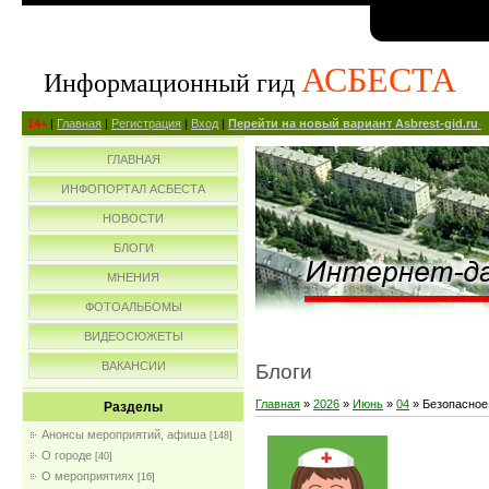
АСБЕСТА
Информационный гид
14+
|
Главная
|
Регистрация
|
Вход
|
Перейти на новый вариант Asbrest-gid.ru
ГЛАВНАЯ
ИНФОПОРТАЛ АСБЕСТА
НОВОСТИ
БЛОГИ
МНЕНИЯ
ФОТОАЛЬБОМЫ
ВИДЕОСЮЖЕТЫ
ВАКАНСИИ
Блоги
Главная
»
2026
»
Июнь
»
04
» Безопасное
Разделы
Анонсы мероприятий, афиша
[148]
О городе
[40]
О мероприятиях
[16]