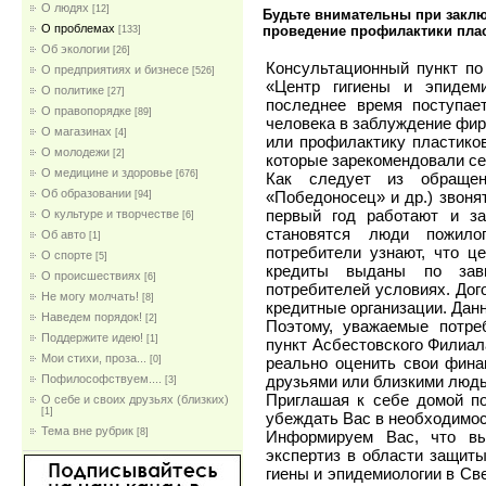
О людях
[12]
Будьте внимательны при заклю
О проблемах
проведение профилактики пла
[133]
Об экологии
[26]
Консультационный пункт по
О предприятиях и бизнесе
[526]
«Центр гигиены и эпидем
О политике
[27]
последнее время поступае
О правопорядке
[89]
человека в заблуждение фир
О магазинах
[4]
или профилактику пластико
О молодежи
[2]
которые зарекомендовали се
О медицине и здоровье
[676]
Как следует из обраще
Об образовании
«Победоносец» и др.) звоня
[94]
первый год работают и з
О культуре и творчестве
[6]
становятся люди пожило
Об авто
[1]
потребители узнают, что ц
О спорте
[5]
кредиты выданы по зав
О происшествиях
[6]
потребителей условиях. Дог
Не могу молчать!
[8]
кредитные организации. Дан
Наведем порядок!
[2]
Поэтому, уважаемые потре
Поддержите идею!
[1]
пункт Асбестовского Филиал
Мои стихи, проза...
реально оценить свои фина
[0]
друзьями или близкими люд
Пофилософствуем....
[3]
Приглашая к себе домой по
О себе и своих друзьях (близких)
[1]
убеждать Вас в необходимост
Тема вне рубрик
[8]
Информируем Вас, что вы
экспертиз в области защит
гиены и эпидемиологии в Све