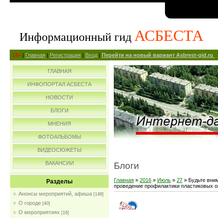
АСБЕСТА
Информационный гид
14+
|
Главная
|
Регистрация
|
Вход
|
Перейти на новый вариант Asbrest-gid.ru
ГЛАВНАЯ
ИНФОПОРТАЛ АСБЕСТА
НОВОСТИ
БЛОГИ
МНЕНИЯ
ФОТОАЛЬБОМЫ
ВИДЕОСЮЖЕТЫ
ВАКАНСИИ
Блоги
Главная
»
2016
»
Июль
»
27
» Будьте вни
Разделы
проведение профилактики пластиковых о
Анонсы мероприятий, афиша
[148]
О городе
[40]
О мероприятиях
[16]