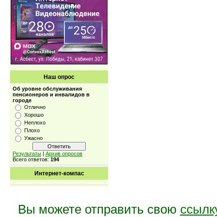
Наш опрос
Об уровне обслуживания
пенсионеров и инвалидов в
городе
Отлично
Хорошо
Неплохо
Плохо
Ужасно
Результаты
|
Архив опросов
Всего ответов:
194
Интернет-компас
Вы можете отправить свою
ссылк