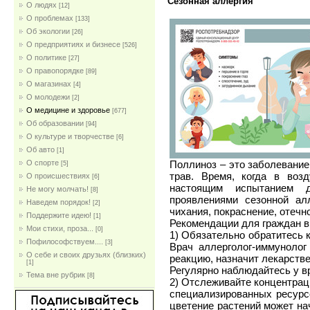
Сезонная аллергия
О людях
[12]
О проблемах
[133]
Об экологии
[26]
О предприятиях и бизнесе
[526]
О политике
[27]
О правопорядке
[89]
О магазинах
[4]
О молодежи
[2]
О медицине и здоровье
[677]
Об образовании
[94]
О культуре и творчестве
[6]
Об авто
[1]
Поллиноз – это заболевание
О спорте
[5]
трав. Время, когда в возд
О происшествиях
[6]
настоящим испытанием 
Не могу молчать!
[8]
проявлениями сезонной ал
Наведем порядок!
[2]
чихания, покраснение, отечно
Поддержите идею!
[1]
Рекомендации для граждан в
Мои стихи, проза...
[0]
1) Обязательно обратитесь к
Пофилософствуем....
[3]
Врач аллерголог-иммунолог
О себе и своих друзьях (близких)
реакцию, назначит лекарств
[1]
Регулярно наблюдайтесь у вр
Тема вне рубрик
[8]
2) Отслеживайте концентра
специализированных ресурс
цветение растений может нач