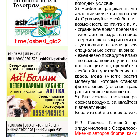
погодных условий.
3) Наиболее радикальным 
аллергии является смена кл
4) Организуйте свой быт и
возможность контакта с пыл
- ограничьте время пребыван
- избегайте выездов на приро
- держите окна закрытыми (в
- установите в жилище си
специальные сетки на окна;
- ежедневно проводите влаж
- по возвращении с улицы о
прополощите рот, промойте г
- избегайте употребления в 
кваса, мёда (многие раст
молекулы, которые становя
фитотерапию (лечение трав
растительные компоненты.
5) Вне сезона цветения р
свежем воздухе, занимайтес
и впечатлений.
Берегите себя и своих близк
Е.В. Гилева- Главный в
эпидемиологии в Свердловс
Мнения авторов блогов, как 