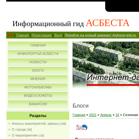
АСБЕСТА
Информационный гид
14+
|
Главная
|
Регистрация
|
Вход
|
Перейти на новый вариант Asbrest-gid.ru
ГЛАВНАЯ
ИНФОПОРТАЛ АСБЕСТА
НОВОСТИ
БЛОГИ
МНЕНИЯ
ФОТОАЛЬБОМЫ
ВИДЕОСЮЖЕТЫ
ВАКАНСИИ
Блоги
Главная
»
2021
»
Апрель
»
16
» Сезонная 
Разделы
Анонсы мероприятий, афиша
[148]
О городе
[40]
О мероприятиях
[16]