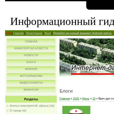
Информационный ги
14+
|
Главная
|
Регистрация
|
Вход
|
Перейти на новый вариант Asbrest-gid.ru
ГЛАВНАЯ
ИНФОПОРТАЛ АСБЕСТА
НОВОСТИ
БЛОГИ
МНЕНИЯ
ФОТОАЛЬБОМЫ
ВИДЕОСЮЖЕТЫ
ВАКАНСИИ
Блоги
Главная
»
2025
»
Июнь
»
19
» Врач дал со
Разделы
Анонсы мероприятий, афиша
[148]
О городе
[40]