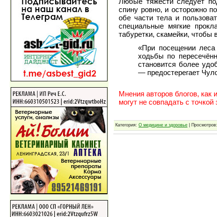
Любые тяжести следует под
спину ровно, и осторожно п
обе части тела и пользова
специальные мягкие прокл
табуретки, скамейки, чтобы 
«При посещении леса 
ходьбы по пересечённ
становится более удо
— предостерегает Чул
Мнения авторов блогов, как 
могут не совпадать с точкой
Категория:
О медицине и здоровье
| Просмотров: