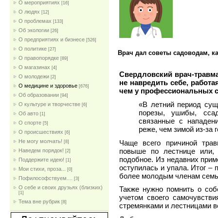
О мероприятиях
[16]
О людях
[12]
О проблемах
[133]
Об экологии
[26]
О предприятиях и бизнесе
[526]
О политике
[27]
Врач дал советы садоводам, ка
О правопорядке
[89]
О магазинах
[4]
Свердловский врач-травм
О молодежи
[2]
не навредить себе, работа
О медицине и здоровье
[676]
чем у профессиональных с
Об образовании
[94]
«В летний период сущ
О культуре и творчестве
[6]
порезы, ушибы, сса
Об авто
[1]
связанные с нападен
О спорте
[5]
реже, чем зимой из-за 
О происшествиях
[6]
Не могу молчать!
Чаще всего причиной трав
[8]
повыше по лестнице или, 
Наведем порядок!
[2]
подобное. Из недавних прим
Поддержите идею!
[1]
оступилась и упала. Итог – 
Мои стихи, проза...
[0]
более молодым членам семь
Пофилософствуем....
[3]
О себе и своих друзьях (близких)
Также нужно помнить о соб
[1]
учетом своего самочувстви
Тема вне рубрик
[8]
стремянками и лестницами в