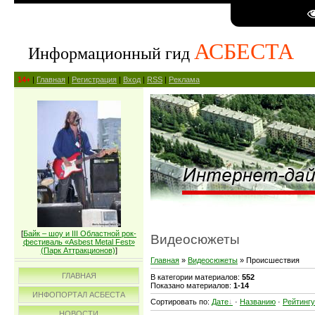
АСБЕСТА
Информационный гид
14+
|
Главная
|
Регистрация
|
Вход
|
RSS
|
Реклама
[
Байк – шоу и III Областной рок-
Видеосюжеты
фестиваль «Asbest Metal Fest»
(Парк Аттракционов)
]
Главная
»
Видеосюжеты
» Происшествия
ГЛАВНАЯ
В категории материалов:
552
Показано материалов:
1-14
ИНФОПОРТАЛ АСБЕСТА
Сортировать по:
Дате
·
Названию
·
Рейтингу
НОВОСТИ