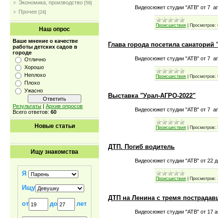
Экономика, производство
[59]
Видеосюжет студии "АТВ" от 7 ап
Прочее
[24]
Происшествия
|
Просмотров:
Наш опрос
Ваше мнение о качестве
Глава города посетила санаторий
работы детских садов в
городе
Видеосюжет студии "АТВ" от 7 ап
Отлично
Хорошо
Неплохо
Происшествия
|
Просмотров:
Плохо
Ужасно
Выставка "Урал-АГРО-2022"
Результаты
|
Архив опросов
Видеосюжет студии "АТВ" от 7 ап
Всего ответов:
60
Новые статьи
Происшествия
|
Просмотров:
ДТП. Погиб водитель
Ищу знакомства
Видеосюжет студии "АТВ" от 22 д
Я
Происшествия
|
Просмотров:
Ищу
ДТП на Ленина с тремя пострада
от
до
лет
Видеосюжет студии "АТВ" от 17 а