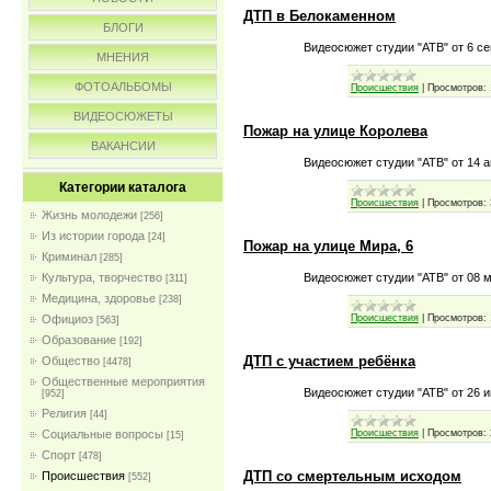
ДТП в Белокаменном
БЛОГИ
Видеосюжет студии "АТВ" от 6 се
МНЕНИЯ
ФОТОАЛЬБОМЫ
Происшествия
|
Просмотров:
ВИДЕОСЮЖЕТЫ
Пожар на улице Королева
ВАКАНСИИ
Видеосюжет студии "АТВ" от 14 а
Категории каталога
Происшествия
|
Просмотров:
Жизнь молодежи
[256]
Из истории города
[24]
Пожар на улице Мира, 6
Криминал
[285]
Видеосюжет студии "АТВ" от 08 м
Культура, творчество
[311]
Медицина, здоровье
[238]
Происшествия
|
Просмотров:
Официоз
[563]
Образование
[192]
ДТП с участием ребёнка
Общество
[4478]
Общественные мероприятия
Видеосюжет студии "АТВ" от 26 и
[952]
Религия
[44]
Происшествия
|
Просмотров:
Социальные вопросы
[15]
Спорт
[478]
ДТП со смертельным исходом
Происшествия
[552]