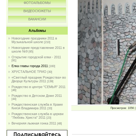
ФОТОАЛЬБОМЫ
ВИДЕОСЮЖЕТЫ
ВАКАНСИИ
Альбомы
Новогодние праздники 2011 в
Музыкальной школе
[210]
Новогодние представление 2011 в
школе №9
[95]
Открытие городской елки - 2011
[91]
Елка главы города 2011
[160]
ХРУСТАЛЬНОЕ ТРИО
[30]
«Светлый праздник Рождества» во
Дворце Культуры 2011
[139]
Рождество в центре "СЕМЬЯ" 2011
[46]
Рождество в Детском Доме 2011
[44]
Рождественская служба в Храме
Князя Владимира 2011
Просмотров: 1056 | 
[33]
Рождественская служба в церкви
"Любовь Христа" 2011
[23]
Вечерняя лыжная гонка 2011
[48]