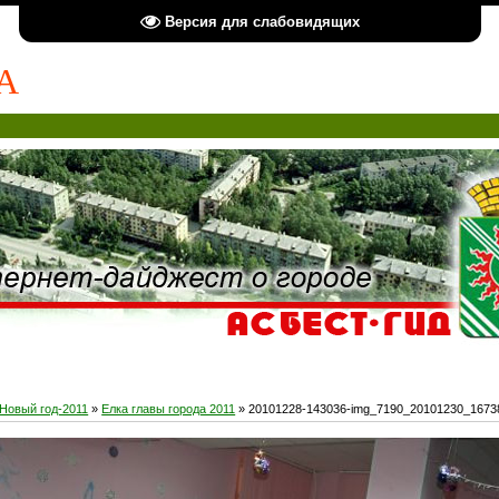
Версия для слабовидящих
А
Новый год-2011
»
Елка главы города 2011
» 20101228-143036-img_7190_20101230_1673