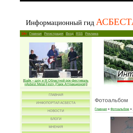
АСБЕСТ
Информационный гид
14+
|
Главная
|
Регистрация
|
Вход
|
RSS
|
Реклама
[
Байк – шоу и III Областной рок-фестиваль
«Asbest Metal Fest» (Парк Аттракционов)
]
ГЛАВНАЯ
Фотоальбом
ИНФОПОРТАЛ АСБЕСТА
Главная
»
Фотоальбом
»
НОВОСТИ
БЛОГИ
МНЕНИЯ