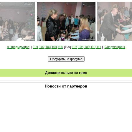
« Предыдущая
|
101
102
103
104
105
[
106
]
107
108
109
110
111
|
Следующая »
Дополнительно по теме
Новости от партнеров