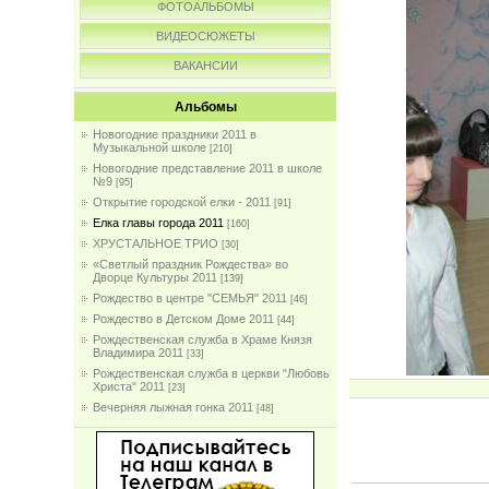
ФОТОАЛЬБОМЫ
ВИДЕОСЮЖЕТЫ
ВАКАНСИИ
Альбомы
Новогодние праздники 2011 в
Музыкальной школе
[210]
Новогодние представление 2011 в школе
№9
[95]
Открытие городской елки - 2011
[91]
Елка главы города 2011
[160]
ХРУСТАЛЬНОЕ ТРИО
[30]
«Светлый праздник Рождества» во
Дворце Культуры 2011
[139]
Рождество в центре "СЕМЬЯ" 2011
[46]
Рождество в Детском Доме 2011
[44]
Рождественская служба в Храме Князя
Владимира 2011
[33]
Рождественская служба в церкви "Любовь
Христа" 2011
[23]
Вечерняя лыжная гонка 2011
[48]