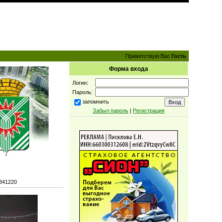
Приветствую Вас
Гость
Форма входа
Логин:
Пароль:
запомнить
Забыл пароль
|
Регистрация
841220