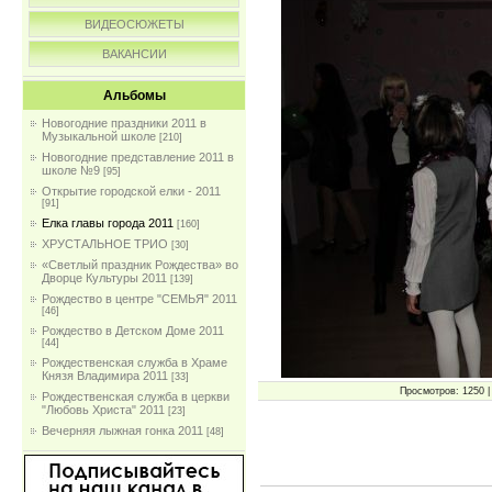
ВИДЕОСЮЖЕТЫ
ВАКАНСИИ
Альбомы
Новогодние праздники 2011 в
Музыкальной школе
[210]
Новогодние представление 2011 в
школе №9
[95]
Открытие городской елки - 2011
[91]
Елка главы города 2011
[160]
ХРУСТАЛЬНОЕ ТРИО
[30]
«Светлый праздник Рождества» во
Дворце Культуры 2011
[139]
Рождество в центре "СЕМЬЯ" 2011
[46]
Рождество в Детском Доме 2011
[44]
Рождественская служба в Храме
Князя Владимира 2011
[33]
Просмотров: 1250 | 
Рождественская служба в церкви
"Любовь Христа" 2011
[23]
Вечерняя лыжная гонка 2011
[48]