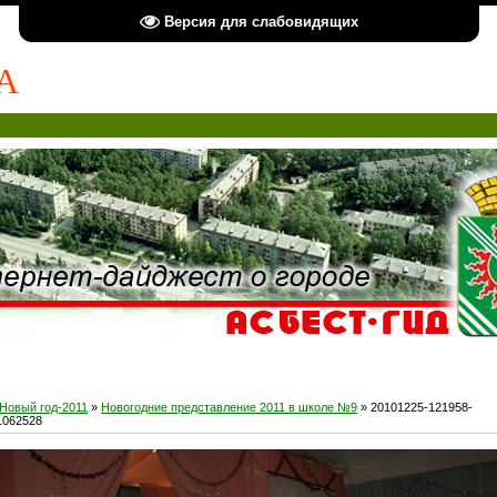
Версия для слабовидящих
А
Новый год-2011
»
Новогодние представление 2011 в школе №9
» 20101225-121958-
1062528