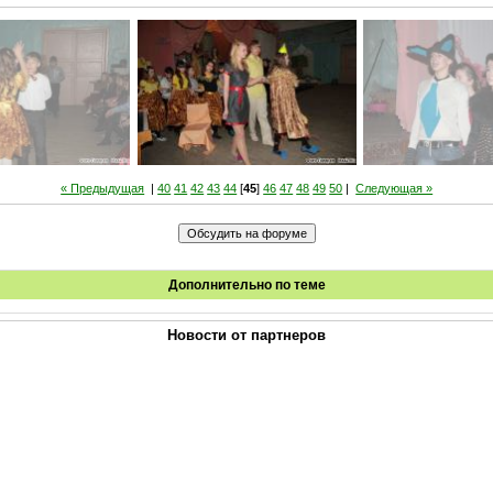
« Предыдущая
|
40
41
42
43
44
[
45
]
46
47
48
49
50
|
Следующая »
Дополнительно по теме
Новости от партнеров