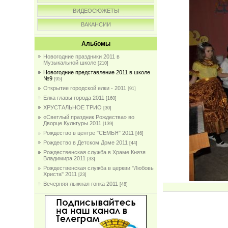
ВИДЕОСЮЖЕТЫ
ВАКАНСИИ
Альбомы
Новогодние праздники 2011 в
Музыкальной школе
[210]
Новогодние представление 2011 в школе
№9
[95]
Открытие городской елки - 2011
[91]
Елка главы города 2011
[160]
ХРУСТАЛЬНОЕ ТРИО
[30]
«Светлый праздник Рождества» во
Дворце Культуры 2011
[139]
Рождество в центре "СЕМЬЯ" 2011
[46]
Рождество в Детском Доме 2011
[44]
Рождественская служба в Храме Князя
Владимира 2011
[33]
Рождественская служба в церкви "Любовь
Христа" 2011
[23]
Вечерняя лыжная гонка 2011
[48]