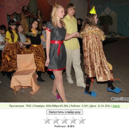
Просмотров: 7832 | Размеры: 600x399px/43.2Kb | Рейтинг: 0.0/0 | Дата: 11.01.2011 |
Admin
Рейтинг
:
0.0
/
0