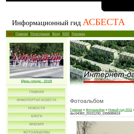
АСБЕСТА
Информационный гид
14+
|
Главная
|
Регистрация
|
Вход
|
RSS
|
Реклама
[
День города - 2010
]
ГЛАВНАЯ
Фотоальбом
ИНФОПОРТАЛ АСБЕСТА
НОВОСТИ
Главная
»
Фотоальбом
»
Новый год-2011
dsc04383_20101230_1058080619
БЛОГИ
МНЕНИЯ
ФОТОАЛЬБОМЫ