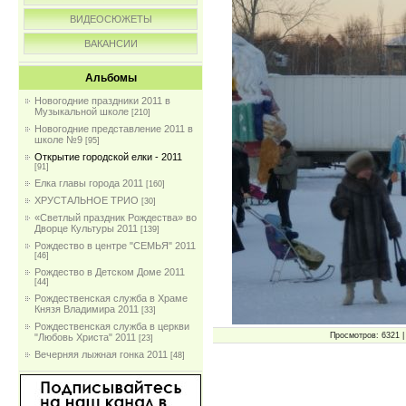
ВИДЕОСЮЖЕТЫ
ВАКАНСИИ
Альбомы
Новогодние праздники 2011 в
Музыкальной школе
[210]
Новогодние представление 2011 в
школе №9
[95]
Открытие городской елки - 2011
[91]
Елка главы города 2011
[160]
ХРУСТАЛЬНОЕ ТРИО
[30]
«Светлый праздник Рождества» во
Дворце Культуры 2011
[139]
Рождество в центре "СЕМЬЯ" 2011
[46]
Рождество в Детском Доме 2011
[44]
Рождественская служба в Храме
Князя Владимира 2011
[33]
Рождественская служба в церкви
Просмотров: 6321 | 
"Любовь Христа" 2011
[23]
Вечерняя лыжная гонка 2011
[48]