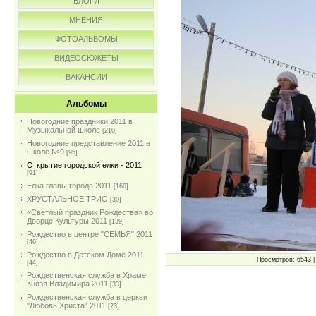
БЛОГИ
МНЕНИЯ
ФОТОАЛЬБОМЫ
ВИДЕОСЮЖЕТЫ
ВАКАНСИИ
Альбомы
Новогодние праздники 2011 в
Музыкальной школе
[210]
Новогодние представление 2011 в
школе №9
[95]
Открытие городской елки - 2011
[91]
Елка главы города 2011
[160]
ХРУСТАЛЬНОЕ ТРИО
[30]
«Светлый праздник Рождества» во
Дворце Культуры 2011
[139]
Рождество в центре "СЕМЬЯ" 2011
[46]
Рождество в Детском Доме 2011
Просмотров: 6543 | 
[44]
Рождественская служба в Храме
Князя Владимира 2011
[33]
Рождественская служба в церкви
"Любовь Христа" 2011
[23]