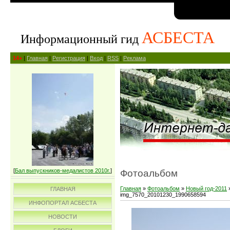
АСБЕСТА
Информационный гид
14+
|
Главная
|
Регистрация
|
Вход
|
RSS
|
Реклама
[
Бал выпускников-медалистов 2010г.
]
Фотоальбом
Главная
»
Фотоальбом
»
Новый год-2011
ГЛАВНАЯ
img_7570_20101230_1990658594
ИНФОПОРТАЛ АСБЕСТА
НОВОСТИ