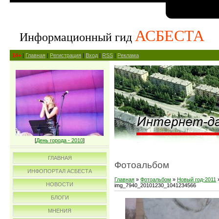
АСБЕСТА
Информационный гид
14+
|
Главная
|
Регистрация
|
Вход
|
RSS
|
Реклама
[
День города - 2010
]
ГЛАВНАЯ
Фотоальбом
ИНФОПОРТАЛ АСБЕСТА
Главная
»
Фотоальбом
»
Новый год-2011
НОВОСТИ
img_7940_20101230_1041234566
БЛОГИ
МНЕНИЯ