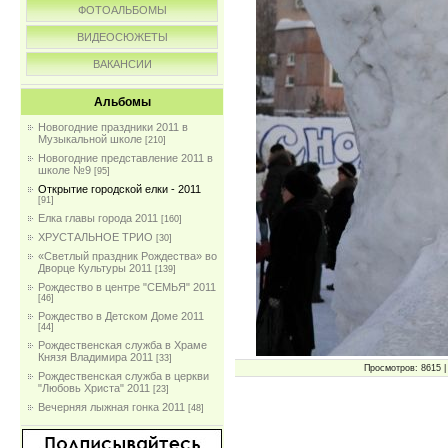
ФОТОАЛЬБОМЫ
ВИДЕОСЮЖЕТЫ
ВАКАНСИИ
Альбомы
Новогодние праздники 2011 в
Музыкальной школе
[210]
Новогодние представление 2011 в
школе №9
[95]
Открытие городской елки - 2011
[91]
Елка главы города 2011
[160]
ХРУСТАЛЬНОЕ ТРИО
[30]
«Светлый праздник Рождества» во
Дворце Культуры 2011
[139]
Рождество в центре "СЕМЬЯ" 2011
[46]
Рождество в Детском Доме 2011
[44]
Рождественская служба в Храме
Князя Владимира 2011
[33]
Просмотров: 8615 | 
Рождественская служба в церкви
"Любовь Христа" 2011
[23]
Вечерняя лыжная гонка 2011
[48]