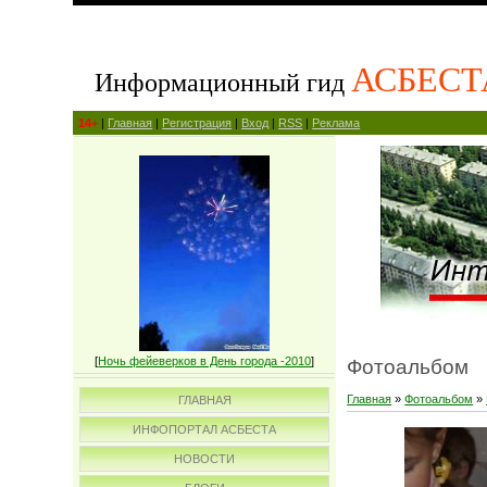
АСБЕСТ
Информационный гид
14+
|
Главная
|
Регистрация
|
Вход
|
RSS
|
Реклама
[
Ночь фейеверков в День города -2010
]
Фотоальбом
Главная
»
Фотоальбом
»
ГЛАВНАЯ
ИНФОПОРТАЛ АСБЕСТА
НОВОСТИ