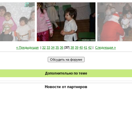
« Предыдущая
|
32
33
34
35
36
[
37
]
38
39
40
41
42
|
Следующая »
Дополнительно по теме
Новости от партнеров