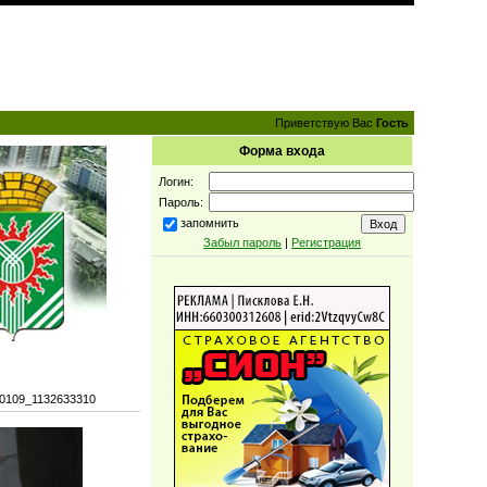
Приветствую Вас
Гость
Форма входа
Логин:
Пароль:
запомнить
Забыл пароль
|
Регистрация
10109_1132633310