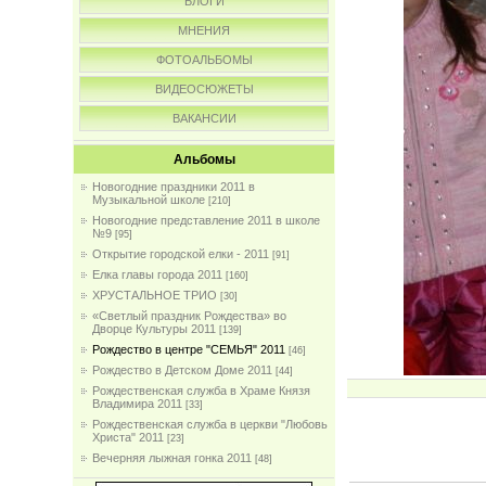
БЛОГИ
МНЕНИЯ
ФОТОАЛЬБОМЫ
ВИДЕОСЮЖЕТЫ
ВАКАНСИИ
Альбомы
Новогодние праздники 2011 в
Музыкальной школе
[210]
Новогодние представление 2011 в школе
№9
[95]
Открытие городской елки - 2011
[91]
Елка главы города 2011
[160]
ХРУСТАЛЬНОЕ ТРИО
[30]
«Светлый праздник Рождества» во
Дворце Культуры 2011
[139]
Рождество в центре "СЕМЬЯ" 2011
[46]
Рождество в Детском Доме 2011
[44]
Рождественская служба в Храме Князя
Владимира 2011
[33]
Рождественская служба в церкви "Любовь
Христа" 2011
[23]
Вечерняя лыжная гонка 2011
[48]