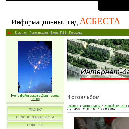
АСБЕСТА
Информационный гид
14+
|
Главная
|
Регистрация
|
Вход
|
RSS
|
Реклама
[
Ночь фейеверков в День города
Фотоальбом
-2010
]
Главная
»
Фотоальбом
»
Новый год-2011
dsc04918_20110109_1038083802
ГЛАВНАЯ
ИНФОПОРТАЛ АСБЕСТА
НОВОСТИ