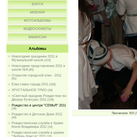
БЛОГИ
МНЕНИЯ
ФОТОАЛЬБОМЫ
ВИДЕОСЮЖЕТЫ
ВАКАНСИИ
Альбомы
Новогодние праздники 2011 в
Музыкальной школе
[210]
Новогодние представление 2011 в
школе №9
[95]
Открытие городской елки - 2011
[91]
Елка главы города 2011
[160]
ХРУСТАЛЬНОЕ ТРИО
[30]
«Светлый праздник Рождества» во
Дворце Культуры 2011
[139]
Рождество в центре "СЕМЬЯ" 2011
[46]
Просмотров: 815 | 
Рождество в Детском Доме 2011
[44]
Рождественская служба в Храме
Князя Владимира 2011
[33]
Рождественская служба в церкви
"Любовь Христа" 2011
[23]