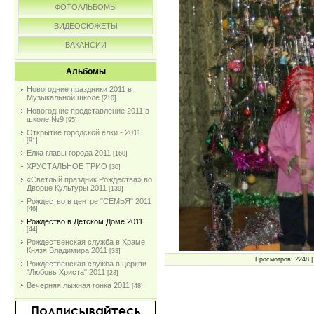
ФОТОАЛЬБОМЫ
ВИДЕОСЮЖЕТЫ
ВАКАНСИИ
Альбомы
Новогодние праздники 2011 в
Музыкальной школе
[210]
Новогодние представление 2011 в
школе №9
[95]
Открытие городской елки - 2011
[91]
Елка главы города 2011
[160]
ХРУСТАЛЬНОЕ ТРИО
[30]
«Светлый праздник Рождества» во
Дворце Культуры 2011
[139]
Рождество в центре "СЕМЬЯ" 2011
[46]
Рождество в Детском Доме 2011
[44]
Рождественская служба в Храме
Князя Владимира 2011
[33]
Просмотров: 2248 | 
Рождественская служба в церкви
"Любовь Христа" 2011
[23]
Вечерняя лыжная гонка 2011
[48]