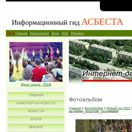
АСБЕСТА
Информационный гид
14+
|
Главная
|
Регистрация
|
Вход
|
RSS
|
Реклама
[
День города - 2010
]
ГЛАВНАЯ
Фотоальбом
ИНФОПОРТАЛ АСБЕСТА
Главная
»
Фотоальбом
»
Новый год-2011
НОВОСТИ
dsc05099_20110109_1332945858
БЛОГИ
МНЕНИЯ