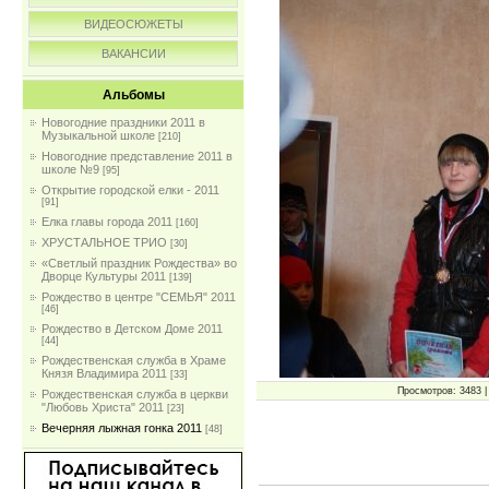
ВИДЕОСЮЖЕТЫ
ВАКАНСИИ
Альбомы
Новогодние праздники 2011 в
Музыкальной школе
[210]
Новогодние представление 2011 в
школе №9
[95]
Открытие городской елки - 2011
[91]
Елка главы города 2011
[160]
ХРУСТАЛЬНОЕ ТРИО
[30]
«Светлый праздник Рождества» во
Дворце Культуры 2011
[139]
Рождество в центре "СЕМЬЯ" 2011
[46]
Рождество в Детском Доме 2011
[44]
Рождественская служба в Храме
Князя Владимира 2011
[33]
Просмотров: 3483 | 
Рождественская служба в церкви
"Любовь Христа" 2011
[23]
Вечерняя лыжная гонка 2011
[48]