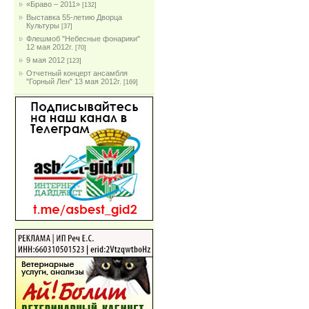
«Браво – 2011»
[132]
Выставка 55-летию Дворца
Культуры
[37]
Флешмоб "Небесные фонарики"
12 мая 2012г.
[70]
9 мая 2012
[123]
Отчетный концерт ансамбля
"Горный Лен" 13 мая 2012г.
[169]