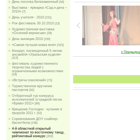
День поселка Белокаменный
[44]
Выставка - ярмарка «Сад и дача –
2010»
[7]
День учителя - 2010
[151]
Рок фестиваль 30.10.2010
[13]
Художественная выставка
«Осенний вернисаж»
[29]
День милиции 2010
[150]
«Самая лучшая мама моя»
[315]
Концерт, посвященный 5-летию
« Предыду
ансамбля «Уральская куделя»
[113]
фестиваль художественного
творчества людей с
ограниченными возможностями
[16]
«Встреча поколений»
[73]
Торжественное вручение
паспортов
[62]
Отборочный тур конкурса
исполнителей эстрадной песни
«Браво-2011»
[80]
Крещение Господне - купание в
проруби 2011 г.
[52]
Соревнования ДОУ снайпер-
баскетбола
[158]
4-й областной открытый
чемпионат по восточному танцу,
рейтинговый конкурс
[202]