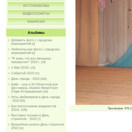
ФОТОАЛЬБОМЫ
ВИДЕОСЮЖЕТЫ
ВАКАНСИИ
Альбомы
Добавить фото с городских
мероприятий
[0]
Любительские фото с городских
мероприятий
[0]
"Я знаю, что все женщины
прекрасны!" 2010 г.
[20]
1 Мая 2010г.
[23]
Сабантуй-2010
[21]
День города - 2010
[283]
Байк – шоу и III Областной рок-
фестиваль «Asbest Metal Fest»
(Парк Аттракционов)
[94]
Ночь фейеверков в День города
-2010
[60]
Бал выпускников-медалистов
Просмотров: 679 | 
2010г.
[109]
Выставка техники в День
строителя - 2010
[7]
Волшебное колесо День строителя
2010
[11]