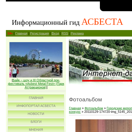
АСБЕСТА
Информационный гид
14+
|
Главная
|
Регистрация
|
Вход
|
RSS
|
Реклама
[
Байк – шоу и III Областной рок-
фестиваль «Asbest Metal Fest» (Парк
Аттракционов)
]
ГЛАВНАЯ
Фотоальбом
ИНФОПОРТАЛ АСБЕСТА
Главная
»
Фотоальбом
»
Городские меро
конкурс
» 20110129-174720-img_5145_20
НОВОСТИ
БЛОГИ
МНЕНИЯ