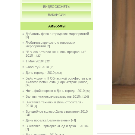
ВИДЕОСЮЖЕТЫ
ВАКАНСИИ
Альбомы
Добавить фото с городских мероприятий
[0]
Любительские фото с городских
мероприятий
[0]
"Я знаю, что все женщины прекрасны!"
2010 г.
[20]
1 Мая 2010г.
[23]
Сабантуй-2010
[21]
День города - 2010
[283]
Байк – шоу и III Областной рок-фестиваль
«Asbest Metal Fest» (Парк Аттракционов)
[94]
Ночь фейеверков в День города -2010
[60]
Бал выпускников-медалистов 2010г.
[109]
Выставка техники в День строителя -
2010
[7]
Волшебное колесо День строителя 2010
[11]
День поселка Белокаменный
[44]
Выставка - ярмарка «Сад и дача – 2010»
[7]
День учителя - 2010