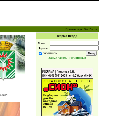
Приветствую Вас
Гость
Форма входа
Логин:
Пароль:
запомнить
Забыл пароль
|
Регистрация
353720