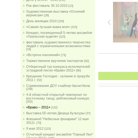
[151]
Рок фестиваль 30.10.2010
[13]
Художественная выставка «Осенний
вернисаж»
[29]
День милиции 2010
[150]
«Самая лучшая мама моя»
[315]
Концерт, посвященный 5-летию ансамбля
«Уральская куделя»
[113]
фестиваль художественного творчества
людей с ограниченными возможностями
[16]
«Встреча поколений»
[73]
Торжественное вручение паспортов
[62]
Отборочный тур конкурса исполнителей
эстрадной песни «Браво-2011»
[80]
Крещение Господне - купание в проруби
2011 г.
[52]
Соревнования ДОУ снайпер-баскетбола
[158]
4-й областной открытый чемпионат по
восточному танцу, рейтинговый конкурс
[202]
«Браво – 2011»
[132]
Выставка 55-летию Дворца Культуры
[37]
Флешмоб "Небесные фонарики" 12 мая
2012г.
[70]
9 мая 2012
[123]
Отчетный концерт ансамбля "Горный Лен"