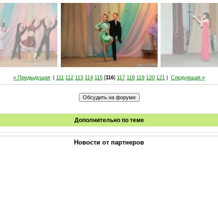
« Предыдущая
|
111
112
113
114
115
[
116
]
117
118
119
120
121
|
Следующая »
Дополнительно по теме
Новости от партнеров