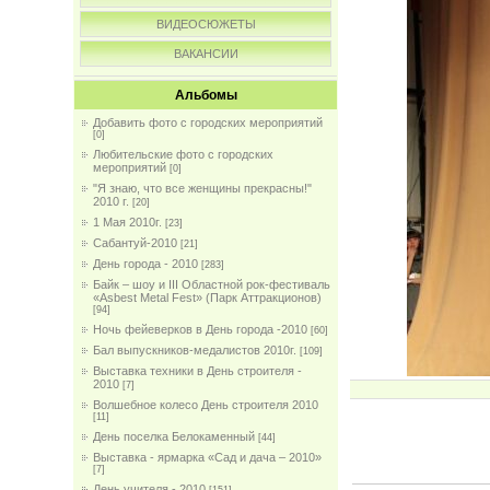
ВИДЕОСЮЖЕТЫ
ВАКАНСИИ
Альбомы
Добавить фото с городских мероприятий
[0]
Любительские фото с городских
мероприятий
[0]
"Я знаю, что все женщины прекрасны!"
2010 г.
[20]
1 Мая 2010г.
[23]
Сабантуй-2010
[21]
День города - 2010
[283]
Байк – шоу и III Областной рок-фестиваль
«Asbest Metal Fest» (Парк Аттракционов)
[94]
Ночь фейеверков в День города -2010
[60]
Бал выпускников-медалистов 2010г.
[109]
Выставка техники в День строителя -
2010
[7]
Волшебное колесо День строителя 2010
[11]
День поселка Белокаменный
[44]
Выставка - ярмарка «Сад и дача – 2010»
[7]
День учителя - 2010