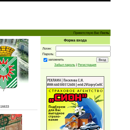
Приветствую Вас
Гость
Форма входа
Логин:
Пароль:
запомнить
Забыл пароль
|
Регистрация
616633