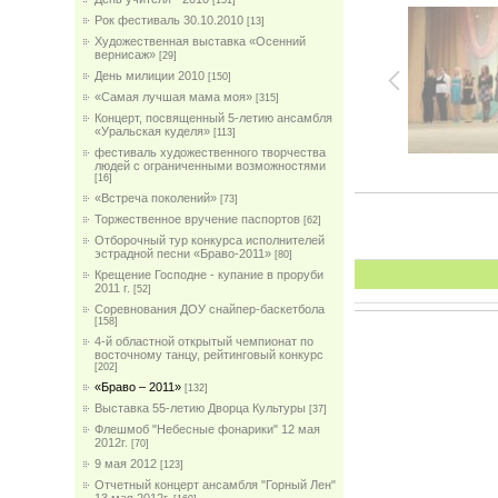
[151]
Рок фестиваль 30.10.2010
[13]
Художественная выставка «Осенний
вернисаж»
[29]
День милиции 2010
[150]
«Самая лучшая мама моя»
[315]
Концерт, посвященный 5-летию ансамбля
«Уральская куделя»
[113]
фестиваль художественного творчества
людей с ограниченными возможностями
[16]
«Встреча поколений»
[73]
Торжественное вручение паспортов
[62]
Отборочный тур конкурса исполнителей
эстрадной песни «Браво-2011»
[80]
Крещение Господне - купание в проруби
2011 г.
[52]
Соревнования ДОУ снайпер-баскетбола
[158]
4-й областной открытый чемпионат по
восточному танцу, рейтинговый конкурс
[202]
«Браво – 2011»
[132]
Выставка 55-летию Дворца Культуры
[37]
Флешмоб "Небесные фонарики" 12 мая
2012г.
[70]
9 мая 2012
[123]
Отчетный концерт ансамбля "Горный Лен"