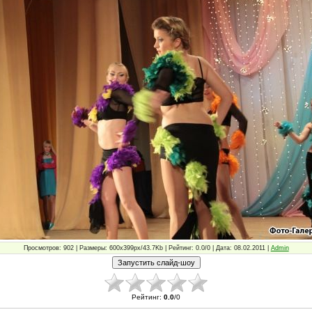
Просмотров: 902 | Размеры: 600x399px/43.7Kb | Рейтинг: 0.0/0 | Дата: 08.02.2011 |
Admin
Рейтинг
:
0.0
/
0