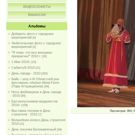
ВИДЕОСЮЖЕТЫ
ВАКАНСИИ
Альбомы
Добавить фото с городских
мероприятий
[0]
Любительские фото с городских
мероприятий
[0]
"Я знаю, что все женщины
прекрасны!" 2010 г.
[20]
1 Мая 2010г.
[23]
Сабантуй-2010
[21]
День города - 2010
[283]
Байк – шоу и III Областной рок-
фестиваль «Asbest Metal Fest»
(Парк Аттракционов)
[94]
Ночь фейеверков в День города
-2010
[60]
Бал выпускников-медалистов
2010г.
[109]
Выставка техники в День
Просмотров: 864 | 
строителя - 2010
[7]
Волшебное колесо День строителя
2010
[11]
День поселка Белокаменный
[44]