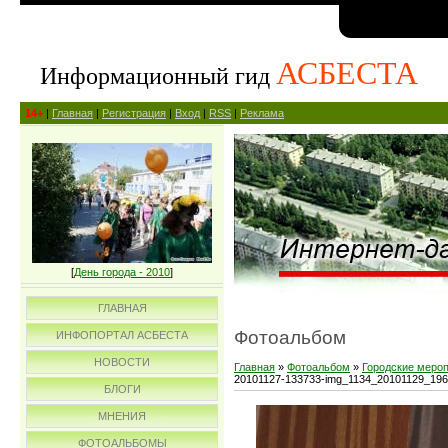
АСБЕСТА
Информационный гид
14+
|
Главная
|
Регистрация
|
Вход
|
RSS
|
Реклама
[
День города - 2010
]
ГЛАВНАЯ
Фотоальбом
ИНФОПОРТАЛ АСБЕСТА
НОВОСТИ
Главная
»
Фотоальбом
»
Городские меро
20101127-133733-img_1134_20101129_19
БЛОГИ
МНЕНИЯ
ФОТОАЛЬБОМЫ