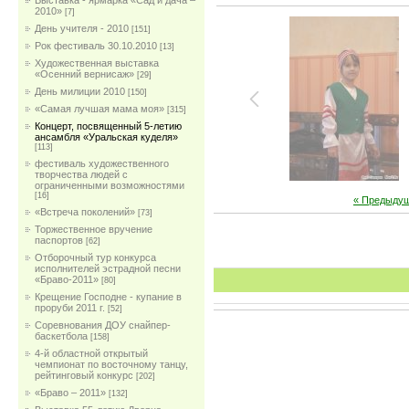
Выставка - ярмарка «Сад и дача –
2010»
[7]
День учителя - 2010
[151]
Рок фестиваль 30.10.2010
[13]
Художественная выставка
«Осенний вернисаж»
[29]
День милиции 2010
[150]
«Самая лучшая мама моя»
[315]
Концерт, посвященный 5-летию
ансамбля «Уральская куделя»
[113]
фестиваль художественного
творчества людей с
ограниченными возможностями
[16]
« Предыду
«Встреча поколений»
[73]
Торжественное вручение
паспортов
[62]
Отборочный тур конкурса
исполнителей эстрадной песни
«Браво-2011»
[80]
Крещение Господне - купание в
проруби 2011 г.
[52]
Соревнования ДОУ снайпер-
баскетбола
[158]
4-й областной открытый
чемпионат по восточному танцу,
рейтинговый конкурс
[202]
«Браво – 2011»
[132]