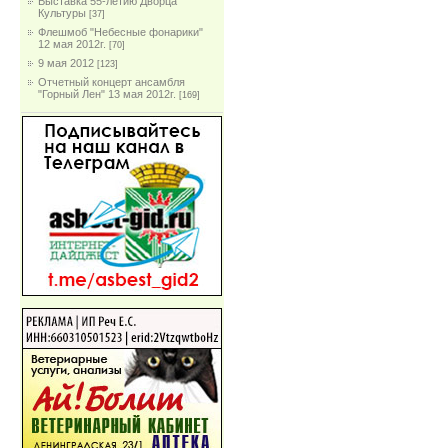
Выставка 55-летию Дворца
Культуры
[37]
Флешмоб "Небесные фонарики"
12 мая 2012г.
[70]
9 мая 2012
[123]
Отчетный концерт ансамбля
"Горный Лен" 13 мая 2012г.
[169]