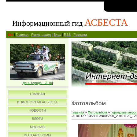
АСБЕСТА
Информационный гид
14+
|
Главная
|
Регистрация
|
Вход
|
RSS
|
Реклама
[
День города - 2010
]
ГЛАВНАЯ
Фотоальбом
ИНФОПОРТАЛ АСБЕСТА
НОВОСТИ
Главная
»
Фотоальбом
»
Городские меро
20101127-135805-dsc05390_20101129_12
БЛОГИ
МНЕНИЯ
ФОТОАЛЬБОМЫ