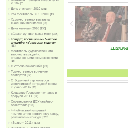
2010»
[7]
День учителя - 2010
[151]
Рок фестиваль 30.10.2010
[13]
Художественная выставка
«Осенний вернисаж»
[29]
День милиции 2010
[150]
«Самая лучшая мама моя»
[315]
Концерт, посвященный 5-летию
ансамбля «Уральская куделя»
[113]
« Предыду
фестиваль художественного
творчества людей с
ограниченными возможностями
[16]
«Встреча поколений»
[73]
Торжественное вручение
паспортов
[62]
Отборочный тур конкурса
исполнителей эстрадной песни
«Браво-2011»
[80]
Крещение Господне - купание в
проруби 2011 г.
[52]
Соревнования ДОУ снайпер-
баскетбола
[158]
4-й областной открытый
чемпионат по восточному танцу,
рейтинговый конкурс
[202]
«Браво – 2011»
[132]