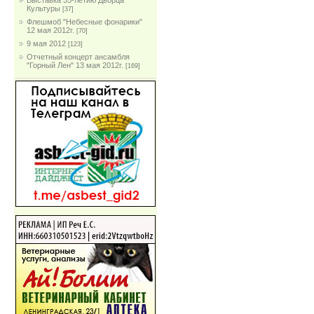
Выставка 55-летию Дворца
Культуры
[37]
Флешмоб "Небесные фонарики"
12 мая 2012г.
[70]
9 мая 2012
[123]
Отчетный концерт ансамбля
"Горный Лен" 13 мая 2012г.
[169]