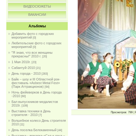
ВИДЕОСЮЖЕТЫ
ВАКАНСИИ
Альбомы
Добавить фото с городских
мероприятий
[0]
Любительские фото с городских
мероприятий
[0]
"Я знаю, что все женщины
прекрасны!" 2010 г.
[20]
1 Мая 2010г.
[23]
Сабантуй-2010
[21]
День города - 2010
[283]
Байк – шоу и III Областной рок-
фестиваль «Asbest Metal Fest»
(Парк Аттракционов)
[94]
Ночь фейеверков в День города
-2010
[60]
Бал выпускников-медалистов
2010г.
[109]
Выставка техники в День
Просмотров: 799 | 
строителя - 2010
[7]
Волшебное колесо День строителя
2010
[11]
День поселка Белокаменный
[44]
Выставка - ярмарка «Сад и дача –