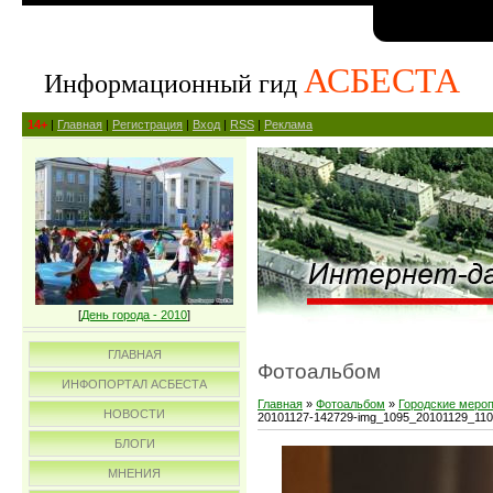
АСБЕСТА
Информационный гид
14+
|
Главная
|
Регистрация
|
Вход
|
RSS
|
Реклама
[
День города - 2010
]
ГЛАВНАЯ
Фотоальбом
ИНФОПОРТАЛ АСБЕСТА
Главная
»
Фотоальбом
»
Городские меро
НОВОСТИ
20101127-142729-img_1095_20101129_11
БЛОГИ
МНЕНИЯ