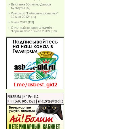
Выставка 55-летию Дворца
Культуры
[37]
Флешмоб "Небесные фонарики"
12 мая 2012г.
[70]
9 мая 2012
[123]
Отчетный концерт ансамбля
"Горный Лен" 13 мая 2012г.
[169]