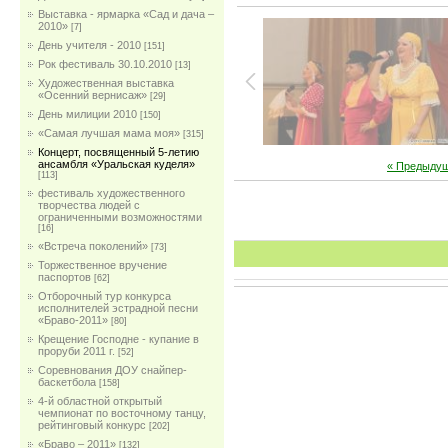
Выставка - ярмарка «Сад и дача –
2010»
[7]
День учителя - 2010
[151]
Рок фестиваль 30.10.2010
[13]
Художественная выставка
«Осенний вернисаж»
[29]
День милиции 2010
[150]
«Самая лучшая мама моя»
[315]
Концерт, посвященный 5-летию
ансамбля «Уральская куделя»
« Предыду
[113]
фестиваль художественного
творчества людей с
ограниченными возможностями
[16]
«Встреча поколений»
[73]
Торжественное вручение
паспортов
[62]
Отборочный тур конкурса
исполнителей эстрадной песни
«Браво-2011»
[80]
Крещение Господне - купание в
проруби 2011 г.
[52]
Соревнования ДОУ снайпер-
баскетбола
[158]
4-й областной открытый
чемпионат по восточному танцу,
рейтинговый конкурс
[202]
«Браво – 2011»
[132]