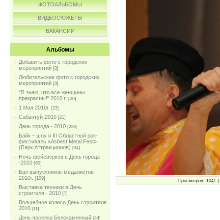
ФОТОАЛЬБОМЫ
ВИДЕОСЮЖЕТЫ
ВАКАНСИИ
Альбомы
Добавить фото с городских
мероприятий
[0]
Любительские фото с городских
мероприятий
[0]
"Я знаю, что все женщины
прекрасны!" 2010 г.
[20]
1 Мая 2010г.
[23]
Сабантуй-2010
[21]
День города - 2010
[283]
Байк – шоу и III Областной рок-
фестиваль «Asbest Metal Fest»
(Парк Аттракционов)
[94]
Ночь фейеверков в День города
-2010
[60]
Бал выпускников-медалистов
2010г.
[109]
Просмотров: 1041 | 
Выставка техники в День
строителя - 2010
[7]
Волшебное колесо День строителя
2010
[11]
День поселка Белокаменный
[44]