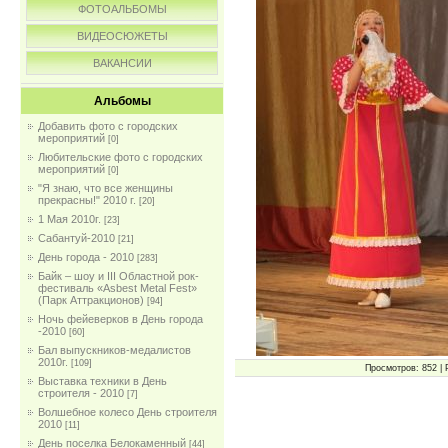
ФОТОАЛЬБОМЫ
ВИДЕОСЮЖЕТЫ
ВАКАНСИИ
Альбомы
Добавить фото с городских
мероприятий
[0]
Любительские фото с городских
мероприятий
[0]
"Я знаю, что все женщины
прекрасны!" 2010 г.
[20]
1 Мая 2010г.
[23]
Сабантуй-2010
[21]
День города - 2010
[283]
Байк – шоу и III Областной рок-
фестиваль «Asbest Metal Fest»
(Парк Аттракционов)
[94]
Ночь фейеверков в День города
-2010
[60]
Бал выпускников-медалистов
2010г.
[109]
Просмотров: 852 | 
Выставка техники в День
строителя - 2010
[7]
Волшебное колесо День строителя
2010
[11]
День поселка Белокаменный
[44]