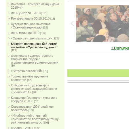
Выставка - ярмарка «Сад и дача –
2010»
[7]
День учителя - 2010
[151]
Рок фестиваль 30.10.2010
[13]
Художественная выставка
«Осенний вернисаж»
[29]
День милиции 2010
[150]
«Самая лучшая мама моя»
[315]
Концерт, посвященный 5-летию
ансамбля «Уральская куделя»
« Предыду
[113]
фестиваль художественного
творчества людей с
ограниченными возможностями
[16]
«Встреча поколений»
[73]
Торжественное вручение
паспортов
[62]
Отборочный тур конкурса
исполнителей эстрадной песни
«Браво-2011»
[80]
Крещение Господне - купание в
проруби 2011 г.
[52]
Соревнования ДОУ снайпер-
баскетбола
[158]
4-й областной открытый
чемпионат по восточному танцу,
рейтинговый конкурс
[202]
«Браво – 2011»
[132]