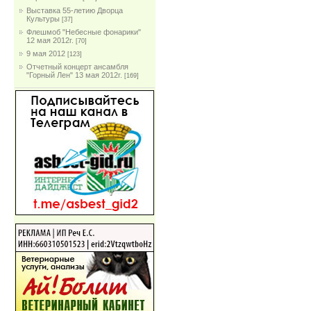
Выставка 55-летию Дворца
Культуры
[37]
Флешмоб "Небесные фонарики"
12 мая 2012г.
[70]
9 мая 2012
[123]
Отчетный концерт ансамбля
"Горный Лен" 13 мая 2012г.
[169]