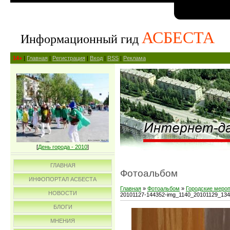
АСБЕСТА
Информационный гид
14+
|
Главная
|
Регистрация
|
Вход
|
RSS
|
Реклама
[
День города - 2010
]
ГЛАВНАЯ
Фотоальбом
ИНФОПОРТАЛ АСБЕСТА
Главная
»
Фотоальбом
»
Городские меро
НОВОСТИ
20101127-144352-img_1140_20101129_13
БЛОГИ
МНЕНИЯ