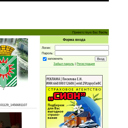
Приветствую Вас
Гость
Форма входа
Логин:
Пароль:
запомнить
Забыл пароль
|
Регистрация
101129_1456681107