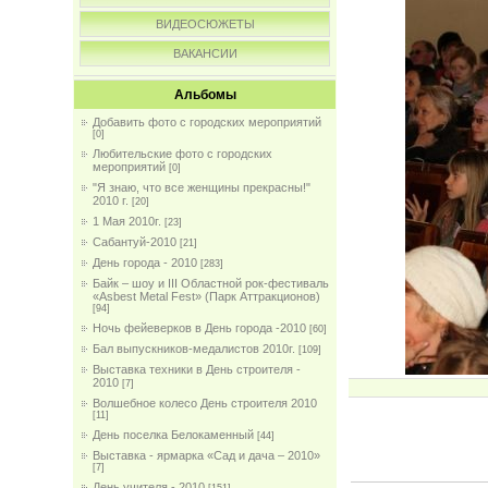
ВИДЕОСЮЖЕТЫ
ВАКАНСИИ
Альбомы
Добавить фото с городских мероприятий
[0]
Любительские фото с городских
мероприятий
[0]
"Я знаю, что все женщины прекрасны!"
2010 г.
[20]
1 Мая 2010г.
[23]
Сабантуй-2010
[21]
День города - 2010
[283]
Байк – шоу и III Областной рок-фестиваль
«Asbest Metal Fest» (Парк Аттракционов)
[94]
Ночь фейеверков в День города -2010
[60]
Бал выпускников-медалистов 2010г.
[109]
Выставка техники в День строителя -
2010
[7]
Волшебное колесо День строителя 2010
[11]
День поселка Белокаменный
[44]
Выставка - ярмарка «Сад и дача – 2010»
[7]
День учителя - 2010