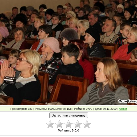
Просмотров: 783 | Размеры: 600x399px/45.1Kb | Рейтинг: 0.0/0 | Дата: 30.11.2010 |
Admin
Рейтинг
:
0.0
/
0