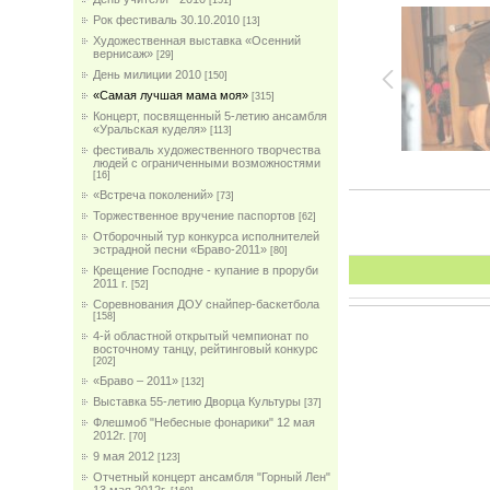
[151]
Рок фестиваль 30.10.2010
[13]
Художественная выставка «Осенний
вернисаж»
[29]
День милиции 2010
[150]
«Самая лучшая мама моя»
[315]
Концерт, посвященный 5-летию ансамбля
«Уральская куделя»
[113]
фестиваль художественного творчества
людей с ограниченными возможностями
[16]
«Встреча поколений»
[73]
Торжественное вручение паспортов
[62]
Отборочный тур конкурса исполнителей
эстрадной песни «Браво-2011»
[80]
Крещение Господне - купание в проруби
2011 г.
[52]
Соревнования ДОУ снайпер-баскетбола
[158]
4-й областной открытый чемпионат по
восточному танцу, рейтинговый конкурс
[202]
«Браво – 2011»
[132]
Выставка 55-летию Дворца Культуры
[37]
Флешмоб "Небесные фонарики" 12 мая
2012г.
[70]
9 мая 2012
[123]
Отчетный концерт ансамбля "Горный Лен"