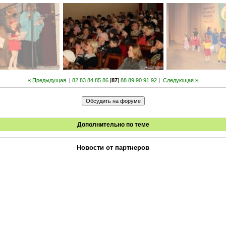
« Предыдущая
|
82
83
84
85
86
[
87
]
88
89
90
91
92
|
Следующая »
Дополнительно по теме
Новости от партнеров